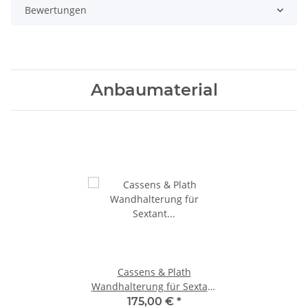
Bewertungen
Anbaumaterial
Cassens & Plath
Wandhalterung für Sextant
schwarz 444012
175,00 €
*