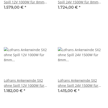
Spill 12V 1000W für 8mm
Spill 24V 1500W für 8mm
Kette 636283
Kette 636285
1.579,00 €
*
1.724,00 €
*
Lofrans Ankerwinde SX2
Lofrans Ankerwinde SX2
ohne Spill 12V 1000W für
ohne Spill 24V 1500W für
8mm Kette 636282
8mm Kette 636284
1.182,00 €
*
1.415,00 €
*