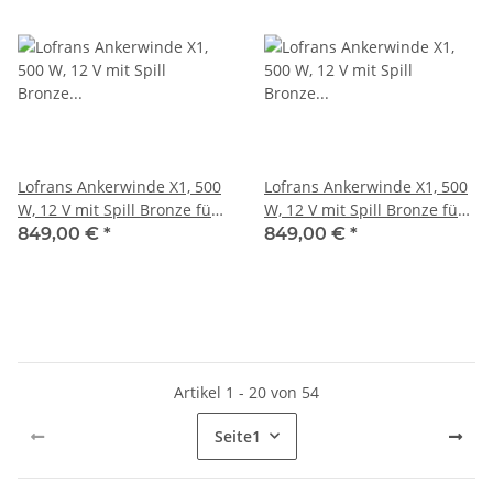
Lofrans Ankerwinde X1, 500
Lofrans Ankerwinde X1, 500
W, 12 V mit Spill Bronze für
W, 12 V mit Spill Bronze für
6mm Kette
8mm Kette
849,00 €
*
849,00 €
*
Artikel 1 - 20 von 54
Seite
1