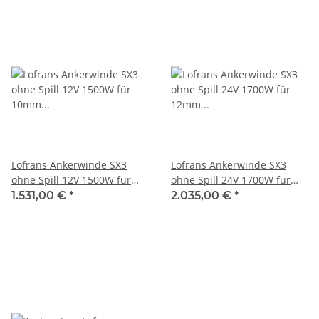
Lofrans Ankerwinde SX3
Lofrans Ankerwinde SX3
ohne Spill 12V 1500W für
ohne Spill 24V 1700W für
10mm ISO Kette 636289
12mm ISO Kette 636286
1.531,00 €
*
2.035,00 €
*