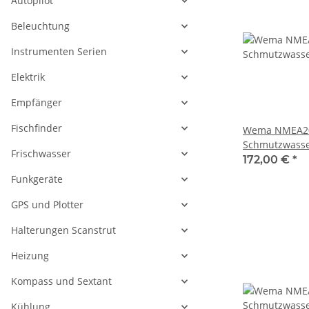
Autopilot
Beleuchtung
Instrumenten Serien
Elektrik
Empfänger
Fischfinder
Wema NMEA20
Schmutzwasse
Frischwasser
21352233/280
172,00 €
*
Funkgeräte
GPS und Plotter
Halterungen Scanstrut
Heizung
Kompass und Sextant
Kühlung