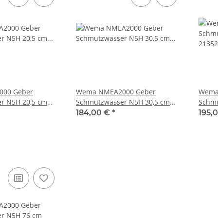
00 Geber
Wema NMEA2000 Geber
Wema
r N5H 20,5 cm
Schmutzwasser N5H 30,5 cm
Schmu
205
21352234/280305
21352
184,00 €
*
195,