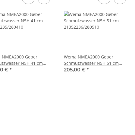
 NMEA2000 Geber
Wema NMEA2000 Geber
tzwasser N5H 41 cm
Schmutzwasser N5H 51 cm
235/280410
21352236/280510
00 €
*
205,00 €
*