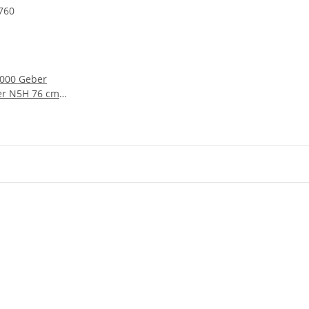
00 Geber
r N5H 76 cm
760