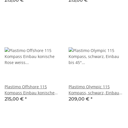
215,00 €
*
215,00 €
*
und Kompensation 60992
Beleuchtung und
Kompensation 60991
Plastimo Offshore 115
Plastimo Olympic 115
Kompass Einbau konische
Kompass, schwarz, Einbau
Rose weiss mit Beleuchtung
bis 45° geneigt, schwarze
215,00 €
*
209,00 €
*
und Kompensation 60990
konische Rose 60999