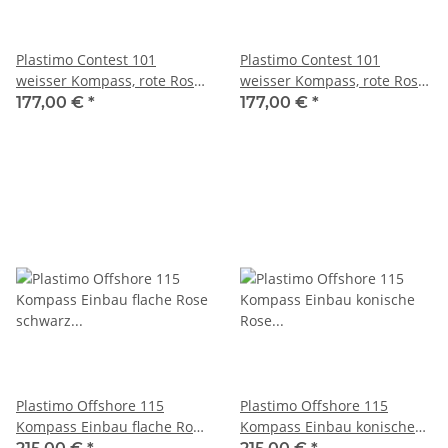
Plastimo Contest 101
Plastimo Contest 101
weisser Kompass, rote Rose
weisser Kompass, rote Rose
für 10-25° geneigtes Schott
für gerades Schott 64417
177,00 €
*
177,00 €
*
64419
Plastimo Offshore 115
Plastimo Offshore 115
Kompass Einbau flache Rose
Kompass Einbau konische
schwarz mit Beleuchtung
Rose schwarz mit