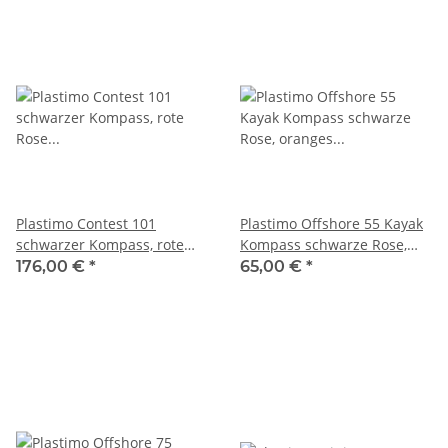
Plastimo Contest 101
Plastimo Offshore 55 Kayak
schwarzer Kompass, rote
Kompass schwarze Rose,
Rose für gerades Schott
oranges Gehäuse 63856
176,00 €
*
65,00 €
*
64416