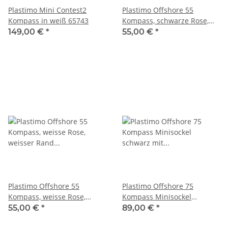
Plastimo Mini Contest2
Plastimo Offshore 55
Kompass in weiß 65743
Kompass, schwarze Rose,
schwarzer Rand 63854
149,00 €
*
55,00 €
*
Plastimo Offshore 55
Plastimo Offshore 75
Kompass, weisse Rose,
Kompass Minisockel
weisser Rand 63855
schwarz mit Beleuchtung
55,00 €
*
89,00 €
*
63861