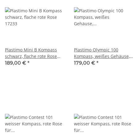
Plastimo Mini B Kompass
Plastimo Olympic 100
schwarz, flache rote Rose
Kompass, weißes Gehäuse,
17233
konische schwarze Rose
189,00 €
*
179,00 €
*
64763