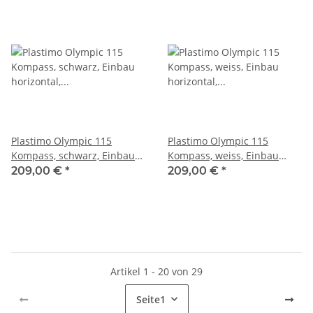
Plastimo Olympic 115
Plastimo Olympic 115
Kompass, schwarz, Einbau
Kompass, weiss, Einbau
horizontal, schwarze flache
horizontal, weisse konische
209,00 €
*
209,00 €
*
Rose 60997
Rose 61205
Artikel 1 - 20 von 29
Seite
1