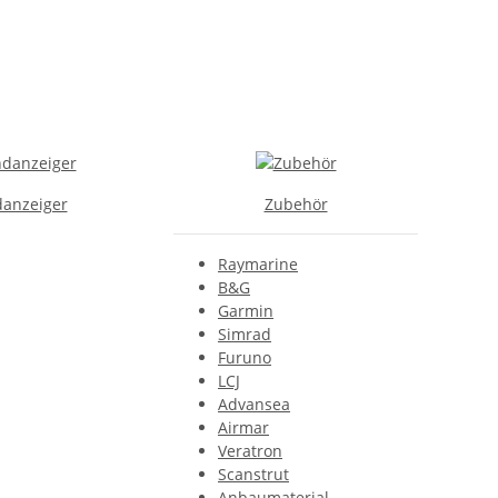
anzeiger
Zubehör
Raymarine
B&G
Garmin
Simrad
Furuno
LCJ
Advansea
Airmar
Veratron
Scanstrut
Anbaumaterial