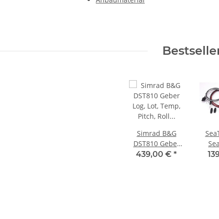
Bestselle
Simrad B&G
SeaT
DST810 Geber
Se
Log, Lot, Temp,
Ada
439,00 €
*
13
Pitch, Roll mit
Ra
NMEA2000 und
E
Bluetooth Gen2
000-15735-001