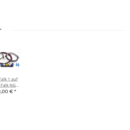
r
alk 1 auf
aTalk NG
pter Set
9,00 €
*
ymarine
22158