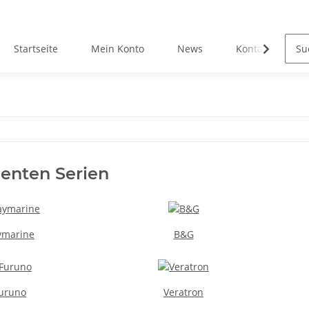
Startseite
Mein Konto
News
Kontakt
enten Serien
ymarine
B&G
uruno
Veratron