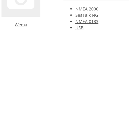
NMEA 2000
SeaTalk NG
NMEA 0183
Wema
USB