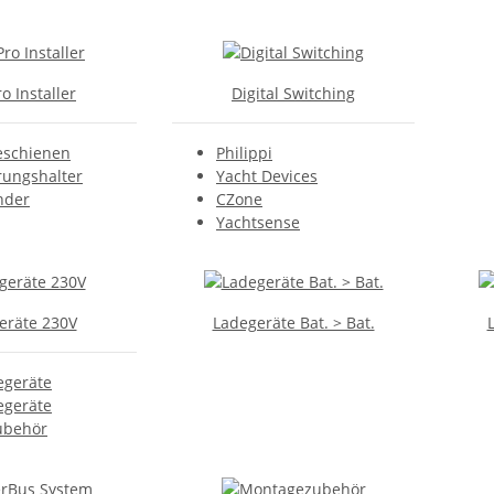
o Installer
Digital Switching
eschienen
Philippi
rungshalter
Yacht Devices
nder
CZone
Yachtsense
eräte 230V
Ladegeräte Bat. > Bat.
egeräte
egeräte
ubehör