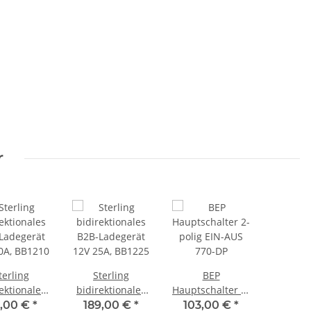
r
terling
Sterling
BEP
ektionales
bidirektionales
Hauptschalter 2-
Ladegerät
B2B-Ladegerät
polig EIN-AUS
1,00 €
*
189,00 €
*
103,00 €
*