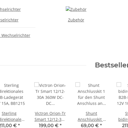
elrichter
Zubehör
 Wechselrichter
Bestselle
Sterling
Victron Orion-Tr
Shunt
S
direktionales
Smart 12/12-30A
Anschlusskit 1
bidir
B-Ladegerät
360W DC-DC
für den Shunt
B2B-
211,00 €
*
199,00 €
*
69,00 €
*
21