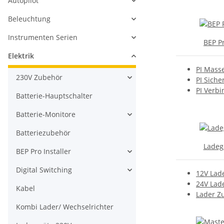
Autopilot
Beleuchtung
Instrumenten Serien
BEP Pr
Elektrik
PI Mass
230V Zubehör
PI Siche
PI Verbi
Batterie-Hauptschalter
Batterie-Monitore
Batteriezubehör
Ladeg
BEP Pro Installer
Digital Switching
12V Lad
24V Lad
Kabel
Lader Z
Kombi Lader/ Wechselrichter