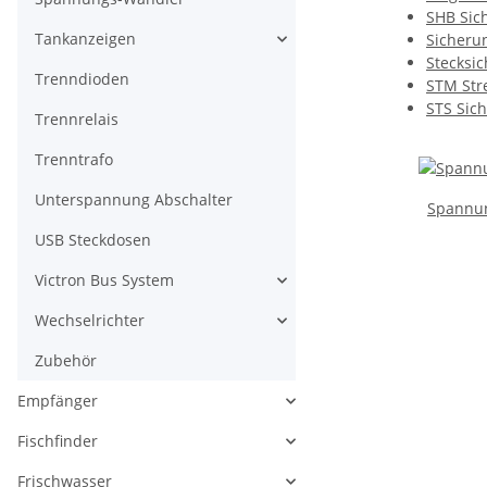
SHB Sic
Tankanzeigen
Sicheru
Stecksi
Trenndioden
STM Str
STS Sic
Trennrelais
Trenntrafo
Unterspannung Abschalter
Spannu
USB Steckdosen
Victron Bus System
Wechselrichter
Zubehör
Empfänger
Fischfinder
Frischwasser