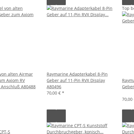
Top b
von alten Airmar
Raymarine Adapterkabel 8-Pin
zum Axiom RV
Geber auf 11-Pin RVX Display
Rayma
n Anschluß A80488
A80496
Geber
70,00 €
*
70,00