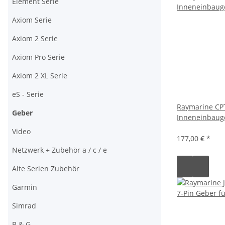
Element Serie
Axiom Serie
Axiom 2 Serie
Axiom Pro Serie
Axiom 2 XL Serie
eS - Serie
Raymarine CP
Geber
Inneneinbaug
Video
177,00 €
*
Netzwerk + Zubehör a / c / e
Alte Serien Zubehör
Garmin
Simrad
B & G