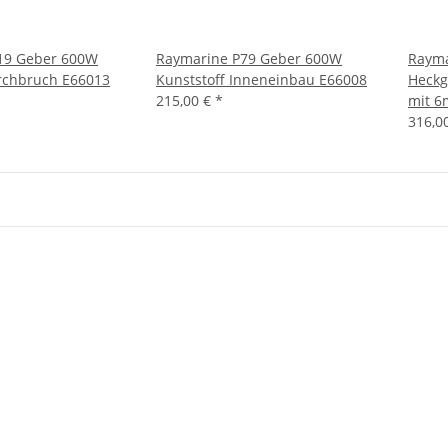
19 Geber 600W
Raymarine P79 Geber 600W
Rayma
rchbruch E66013
Kunststoff Inneneinbau E66008
Heckg
215,00 €
*
mit 6
316,0