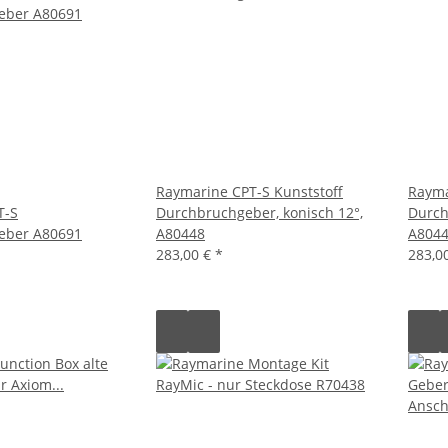
Raymarine CPT-S Kunststoff
Rayma
T-S
Durchbruchgeber, konisch 12°,
Durch
eber A80691
A80448
A804
283,00 €
*
283,0