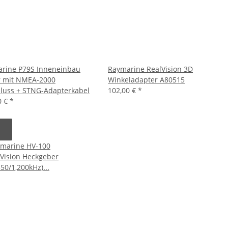
rine P79S Inneneinbau
Raymarine RealVision 3D
 mit NMEA-2000
Winkeladapter A80515
luss + STNG-Adapterkabel
102,00 €
*
0 €
*