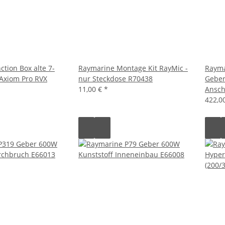
tion Box alte 7-
Raymarine Montage Kit RayMic -
Rayma
 Axiom Pro RVX
nur Steckdose R70438
Geber
11,00 €
*
Ansch
422,0