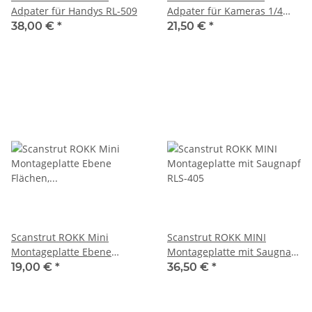
Adpater für Handys RL-509
Adpater für Kameras 1/4
Zoll Gewinde - RL-511
38,00 €
*
21,50 €
*
Scanstrut ROKK Mini
Scanstrut ROKK MINI
Montageplatte Ebene
Montageplatte mit Saugnapf
Flächen, RLS-401
RLS-405
19,00 €
*
36,50 €
*