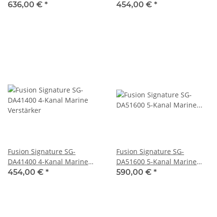
Verstärker 24V
Verstärker
636,00 €
*
454,00 €
*
Fusion Signature SG-
Fusion Signature SG-
DA41400 4-Kanal Marine
DA51600 5-Kanal Marine
Verstärker
Verstärker, 010-01968-00
454,00 €
*
590,00 €
*