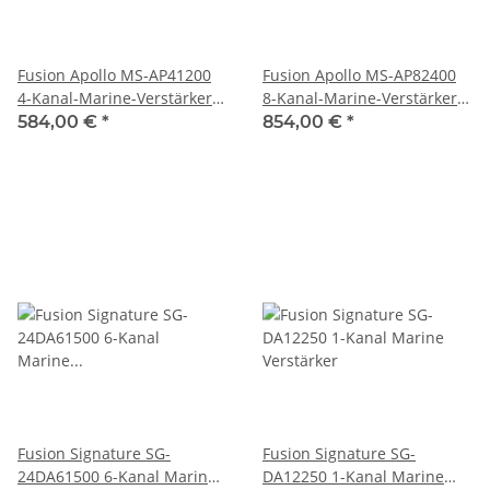
Fusion Apollo MS-AP41200
Fusion Apollo MS-AP82400
4-Kanal-Marine-Verstärker
8-Kanal-Marine-Verstärker
1200 W, 1025-00504
2400 W, 1025-00508
584,00 €
*
854,00 €
*
Fusion Signature SG-
Fusion Signature SG-
24DA61500 6-Kanal Marine
DA12250 1-Kanal Marine