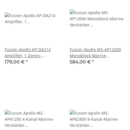
Fusion Apollo AP-DA214
Fusion Apollo MS-AP12000
Amplifier, 1 Zonen-
Monoblock Marine
Marineverstärker 010-
Verstärker 2000 W, 1025-
179,00 €
*
584,00 €
*
02569-00
00502