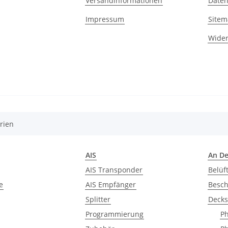
Versandinformationen
Daten
Impressum
Site
Wider
rien
AIS
An D
AIS Transponder
Belüf
e
AIS Empfänger
Besch
Splitter
Deck
Programmierung
Ph