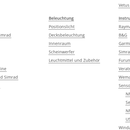
Vetus
Beleuchtung
Instr
Positionslicht
Raym
imrad
Decksbeleuchtung
B&G
Innenraum
Garm
Scheinwerfer
Simr
Leuchtmittel und Zubehör
Furu
ine
Verat
d Simrad
Wem
Sens
N
S
N
U
Winda