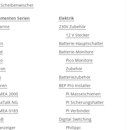
 Scheibenwischer
umenten Serien
Elektrik
arine
230V Zubehör
12 V Stecker
in
Batterie-Hauptschalter
ad
Batterie-Monitore
no
Pico Monitore
ron
Zubehör
a
Batteriezubehör
oren
BEP Pro Installer
MEA 2000
PI Masseschienen
eaTalk NG
PI Sicherungshalter
MEA 0183
PI Verbinder
SB
Digital Switching
nzeiger
Philippi