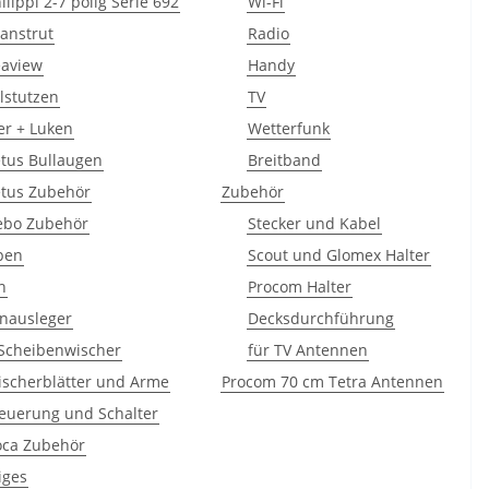
ilippi 2-7 polig Serie 692
Wi-Fi
anstrut
Radio
eaview
Handy
llstutzen
TV
er + Luken
Wetterfunk
tus Bullaugen
Breitband
etus Zubehör
Zubehör
ebo Zubehör
Stecker und Kabel
pen
Scout und Glomex Halter
n
Procom Halter
nausleger
Decksdurchführung
Scheibenwischer
für TV Antennen
scherblätter und Arme
Procom 70 cm Tetra Antennen
euerung und Schalter
oca Zubehör
iges