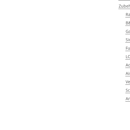
Zube
R
B
G
S
F
LC
A
A
Ve
Sc
A