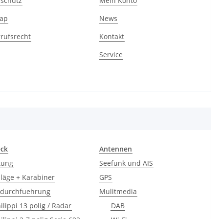
schutz
Mein Konto
map
News
rufsrecht
Kontakt
Service
eck
Antennen
tung
Seefunk und AIS
läge + Karabiner
GPS
sdurchfuehrung
Mulitmedia
ilippi 13 polig / Radar
DAB