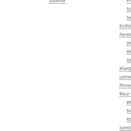
Zubehör
Ph
Sc
S
Einfü
Fenst
Ve
V
G
Klam
Leine
Pinne
Roca 
Wi
St
R
Sonst