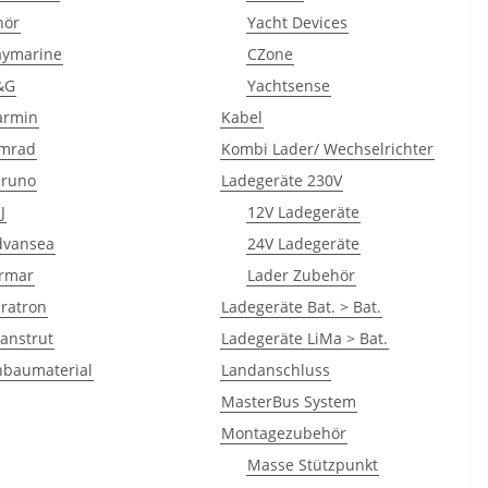
hör
Yacht Devices
aymarine
CZone
&G
Yachtsense
armin
Kabel
imrad
Kombi Lader/ Wechselrichter
uruno
Ladegeräte 230V
J
12V Ladegeräte
dvansea
24V Ladegeräte
irmar
Lader Zubehör
ratron
Ladegeräte Bat. > Bat.
anstrut
Ladegeräte LiMa > Bat.
nbaumaterial
Landanschluss
MasterBus System
Montagezubehör
Masse Stützpunkt