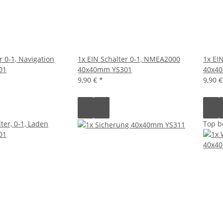
r 0-1, Navigation
1x EIN Schalter 0-1, NMEA2000
1x EI
01
40x40mm YS301
40x4
9,90 €
*
9,90 
Top b