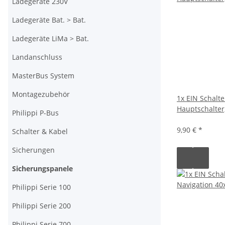
Ladegeräte 230V
Ladegeräte Bat. > Bat.
Ladegeräte LiMa > Bat.
Landanschluss
MasterBus System
Montagezubehör
1x EIN Schalte
Hauptschalte
Philippi P-Bus
9,90 €
*
Schalter & Kabel
Sicherungen
Sicherungspanele
Philippi Serie 100
Philippi Serie 200
Philippi Serie 700