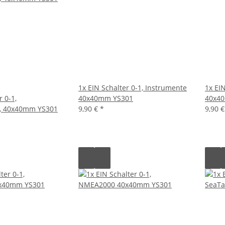
1x EIN Schalter 0-1, Instrumente
1x EI
r 0-1,
40x40mm YS301
40x4
r, 40x40mm YS301
9,90 €
*
9,90 