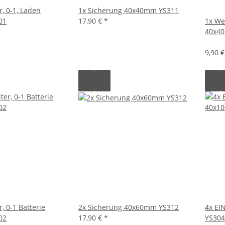
r, 0-1, Laden
1x Sicherung 40x40mm YS311
01
17,90 €
*
1x We
40x4
9,90 
r, 0-1 Batterie
2x Sicherung 40x60mm YS312
4x EI
02
17,90 €
*
YS304