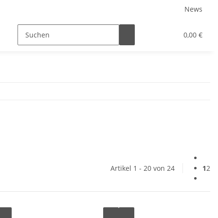
News
0,00 €
Artikel 1 - 20 von 24
1
2