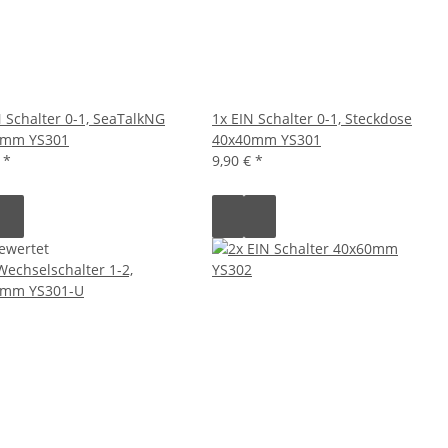
N Schalter 0-1, SeaTalkNG
1x EIN Schalter 0-1, Steckdose
0mm YS301
40x40mm YS301
€
*
9,90 €
*
ewertet