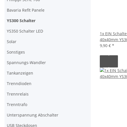
Bavaria Refit Panele
YS300 Schalter
YS350 Schalter LED
1x EIN Schalte
40x40mm YS3
Solar
9,90 €
*
Sonstiges
Spannungs-Wandler
Tankanzeigen
Trenndioden
Trennrelais
Trenntrafo
Unterspannung Abschalter
USB Steckdosen