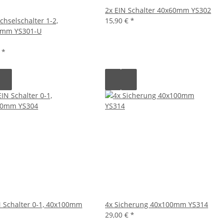
2x EIN Schalter 40x60mm YS302
chselschalter 1-2,
15,90 €
*
0mm YS301-U
€
*
N Schalter 0-1, 40x100mm
4x Sicherung 40x100mm YS314
29,00 €
*