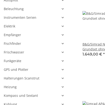
Autopilot
Beleuchtung
Instrumenten Serien
Elektrik
Empfänger
Fischfinder
B&G/Simrad N
Grundset ohne
Frischwasser
Precision-9, 
1.649,00 €
*
001
Funkgeräte
GPS und Plotter
Halterungen Scanstrut
Heizung
Kompass und Sextant
Kühlung