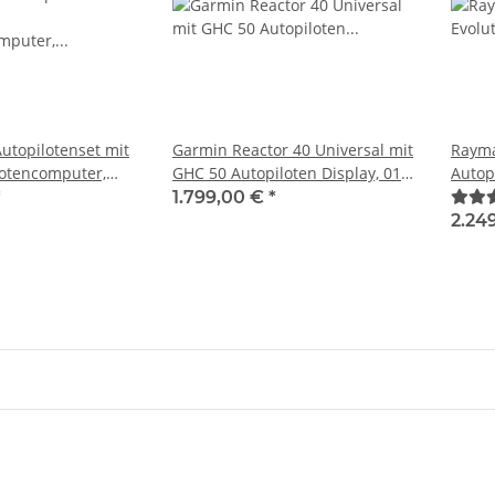
utopilotenset mit
Garmin Reactor 40 Universal mit
Rayma
otencomputer,
GHC 50 Autopiloten Display, 010-
Autop
Kompass und PUMP-
02794-02
*
1.799,00 €
*
-13291-002
2.24