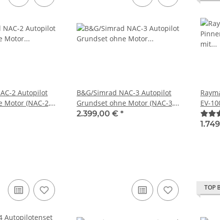
AC-2 Autopilot
B&G/Simrad NAC-3 Autopilot
Rayma
 Motor (NAC-2,
Grundset ohne Motor (NAC-3,
EV-10
RF25N) 000-13335-
Precision-9, RF25N) 000-13336-
T7015
2.399,00 €
*
001
1.74
TOP 