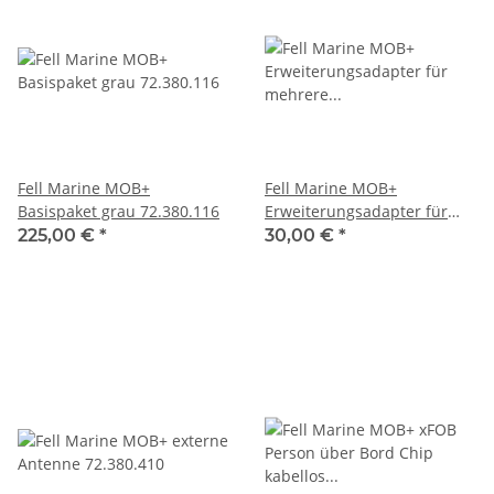
Fell Marine MOB+
Fell Marine MOB+
Basispaket grau 72.380.116
Erweiterungsadapter für
mehrere Außenbord-
225,00 €
*
30,00 €
*
Motoren 72.380.401