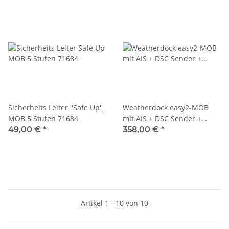
Sicherheits Leiter ''Safe Up''
Weatherdock easy2-MOB
MOB 5 Stufen 71684
mit AIS + DSC Sender +
Empfänger A22800
49,00 €
*
358,00 €
*
Artikel 1 - 10 von 10