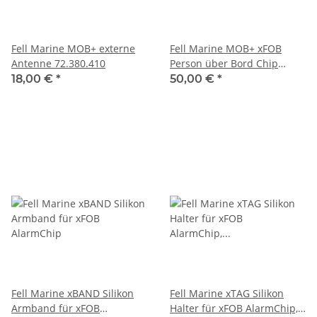
Fell Marine MOB+ externe
Fell Marine MOB+ xFOB
Antenne 72.380.410
Person über Bord Chip
kabellos 72.380.117
18,00 €
*
50,00 €
*
Fell Marine xBAND Silikon
Fell Marine xTAG Silikon
Armband für xFOB
Halter für xFOB AlarmChip,