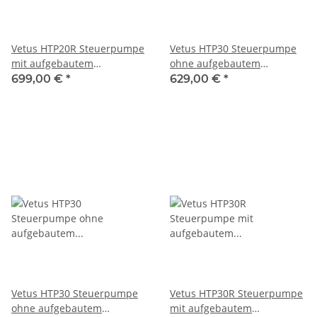
Vetus HTP20R Steuerpumpe
Vetus HTP30 Steuerpumpe
mit aufgebautem
ohne aufgebautem
Rückschlagventil in weiß
Rückschlagventil 10mm in
699,00 €
*
629,00 €
*
schwarz
Vetus HTP30 Steuerpumpe
Vetus HTP30R Steuerpumpe
ohne aufgebautem
mit aufgebautem