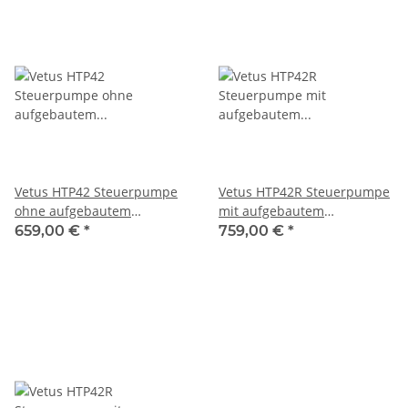
Vetus HTP42 Steuerpumpe
Vetus HTP42R Steuerpumpe
ohne aufgebautem
mit aufgebautem
Rückschlagventil schwarz
Rückschlagventil schwarz
659,00 €
*
759,00 €
*