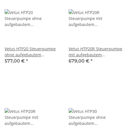
Vetus HTP20 Steuerpumpe
Vetus HTP20R Steuerpumpe
ohne aufgebautem
mit aufgebautem
Rückschlagventil in weiß
Rückschlagventil in schwarz
577,00 €
*
679,00 €
*