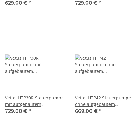
Rückschlagventil 10mm in
Rückschlagventil 10mm in
629,00 €
*
729,00 €
*
weiß
schwarz
Vetus HTP30R Steuerpumpe
Vetus HTP42 Steuerpumpe
mit aufgebautem
ohne aufgebautem
Rückschlagventil 10mm in
Rückschlagventil
729,00 €
*
669,00 €
*
weiß