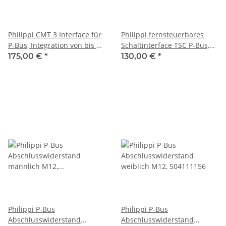
Philippi CMT 3 Interface für
Philippi fernsteuerbares
P-Bus, Integration von bis zu
Schaltinterface TSC P-Bus,
4 Tankgebern, 071000401
083020000
175,00 €
*
130,00 €
*
Philippi P-Bus
Philippi P-Bus
Abschlusswiderstand
Abschlusswiderstand