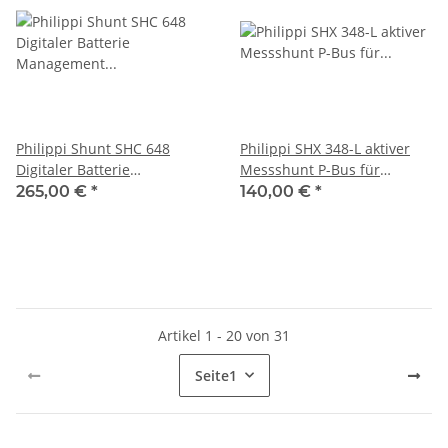
Philippi Shunt SHC 648
Philippi SHX 348-L aktiver
Digitaler Batterie
Messshunt P-Bus für
Management Shunt P-Bus,
Solarzellen oder
265,00 €
*
140,00 €
*
071000648
Windgenerator 071000306
Artikel 1 - 20 von 31
Seite
1