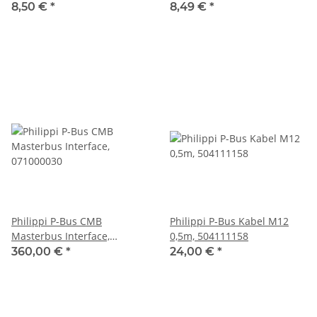
männlich M12, 504111151
weiblich M12, 504111156
8,50 €
*
8,49 €
*
Philippi P-Bus CMB
Philippi P-Bus Kabel M12
Masterbus Interface,
0,5m, 504111158
071000030
360,00 €
*
24,00 €
*