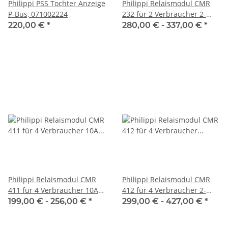
Philippi PSS Tochter Anzeige
Philippi Relaismodul CMR
P-Bus, 071002224
232 für 2 Verbraucher 2-
polig 30A 07100x232
220,00 €
*
280,00 € -
337,00 €
*
Philippi Relaismodul CMR
Philippi Relaismodul CMR
411 für 4 Verbraucher 10A
412 für 4 Verbraucher 2-
07100x811
polig 10A 07100x412
199,00 € -
256,00 €
*
299,00 € -
427,00 €
*