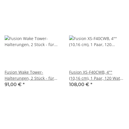
Fusion Wake Tower-
Fusion XS-F40CWB, 4""
Halterungen, 2 Stück - für
(10,16 cm), 1 Paar, 120 Watt
flache Montage für die 6,5""
1025-00270
91,00 €
*
108,00 €
*
Wake Tower Lautsprecher
010-13101-20