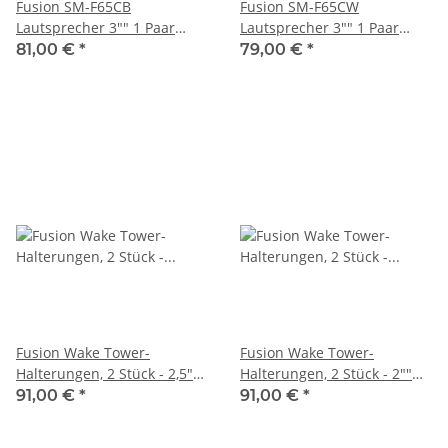
Fusion SM-F65CB
Fusion SM-F65CW
Lautsprecher 3"" 1 Paar
Lautsprecher 3"" 1 Paar
schwarz
weiß
81,00 €
*
79,00 €
*
Fusion Wake Tower-
Fusion Wake Tower-
Halterungen, 2 Stück - 2,5""
Halterungen, 2 Stück - 2""
Rohrmontage für die 6,5""
Rohrmontage für die 6,5""
91,00 €
*
91,00 €
*
Wake Tower Lautsprecher
Wake Tower Lautsprecher
010-13101-00
010-13101-10