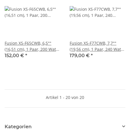
Fusion XS-F65CWB, 6,5""
Fusion XS-F77CWB, 7,7""
(16,51 cm), 1 Paar, 200 Watt
(19,56 cm), 1 Paar, 240 Watt
1025-00272
1025-00274
152,00 €
*
179,00 €
*
Artikel 1 - 20 von 20
Kategorien