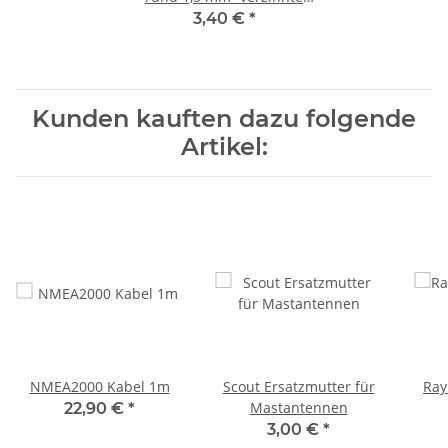
Litzenleitung
3,40 €
*
Kunden kauften dazu folgende
Artikel:
NMEA2000 Kabel 1m
Scout Ersatzmutter für
Ray
Mastantennen
22,90 €
*
3,00 €
*