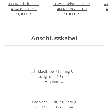
1x EIN Schalter 0-1,
1x Wechselschalter 1-2,
4x
40x40mm YS301
40x40mm YS301-U
4
9,90 €
*
9,90 €
*
Anschlusskabel
Mastkabel / Leitung 3-adrig
rund 1,5 mm² verzinnte