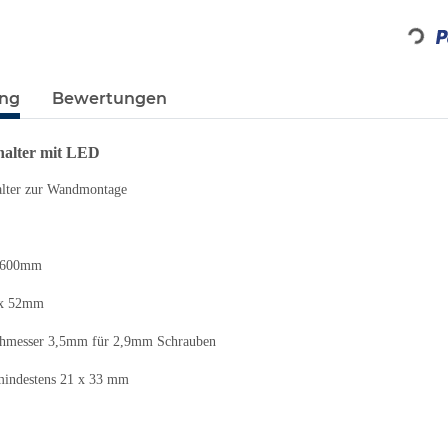
Loading...
ung
Bewertungen
alter mit LED
alter zur Wandmontage
x 600mm
 x 52mm
chmesser 3,5mm für 2,9mm Schrauben
 mindestens 21 x 33 mm