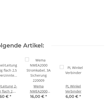
lgende Artikel:
/Leitung 2-
Wema
PL Winkel
g flach 2,5
NMEA2000
Verbinder
verzinnte
Stromkabel, 3A
,60 €
*
16,00 €
*
6,00 €
*
enleitung
Sicherung
/schwarz
220009