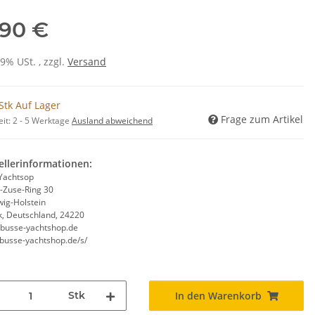
,90 €
19% USt. , zzgl.
Versand
Stk Auf Lager
Frage zum Artikel
eit:
2 - 5 Werktage
Ausland abweichend
ellerinformationen:
Yachtsop
-Zuse-Ring 30
wig-Holstein
k, Deutschland, 24220
busse-yachtshop.de
/busse-yachtshop.de/s/
Stk
In den Warenkorb