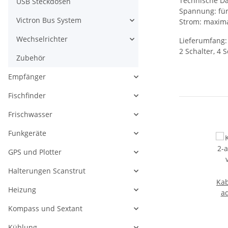
Technische D
USB Steckdosen
Spannung: für
Victron Bus System
Strom: maxima
Wechselrichter
Lieferumfang:
2 Schalter, 4 
Zubehör
Empfänger
Fischfinder
Frischwasser
Funkgeräte
GPS und Plotter
Halterungen Scanstrut
Kab
Heizung
ad
Kompass und Sextant
L
r
Kühlung