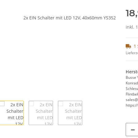
18
inkl. 
1 
Lieferz
Herst
Busse 
Konrad
Schles
Flintbe
sales@
https:/