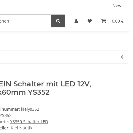
News
Service
0,00 €
EIN Schalter mit LED 12V,
x60mm YS352
elnummer:
kielys352
YS352
orie:
YS350 Schalter LED
ller:
Kiel Nautik