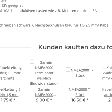
aten
 12V geeignet
l 10A, bei induktiven Lasten wie z.B. Motoren maximal 5A
Schrauben schwarz, 6 Flachsteckhülsen blau für 1,5-2,5 mm² Kabel
Kunden kauften dazu fo
el/Leitung 2-
Garmin
NMEA2000 T-
Kabel
rig 1,5 mm²
NMEA2000
Stück
adri
verzinnte
Terminator
mm² 
1,75 €
*
9,00 €
*
16,50 €
*
2
itzenleitung
weiblich
Litz
ot/schwarz
(Endwiderstand)
rot