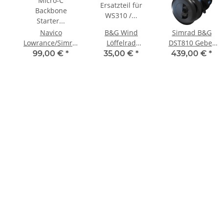
Navico
B&G Wind
Simrad B&G
Lowrance/Simrad/B&G
Löffelrad
DST810 Geber
Micro-C
Ersatzteil für
Log, Lot, Temp,
99,00 €
*
35,00 €
*
439,00 €
*
Backbone
WS310 / W320
Pitch, Roll mit
Starter Kit 000-
Wind Geber
NMEA2000 und
10760-001
000-15140-001
Bluetooth Gen2
000-15735-001