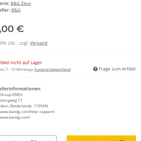
orie:
B&G Zeus
ller:
B&G
,00 €
19% USt. , zzgl.
Versand
tikel nicht auf Lager
Frage zum Artikel
eit:
7 - 10 Werktage
Ausland abweichend
ellerinformationen:
 Group EMEA
rsbergweg 17
dam, Niederlande, 1105AN
//www.bandg.com/help--support/
//www.bandg.com/