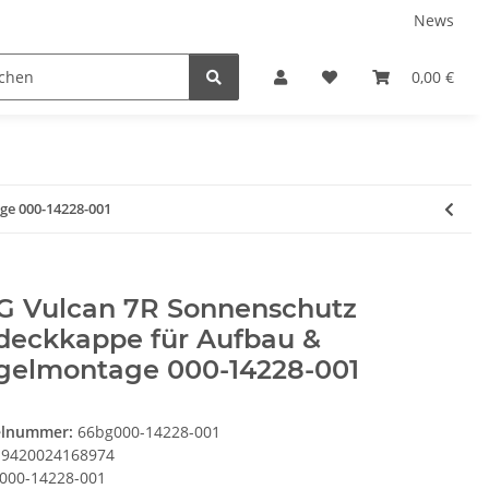
News
Karriere
Service
0,00 €
ge 000-14228-001
G Vulcan 7R Sonnenschutz
deckkappe für Aufbau &
gelmontage 000-14228-001
elnummer:
66bg000-14228-001
9420024168974
000-14228-001