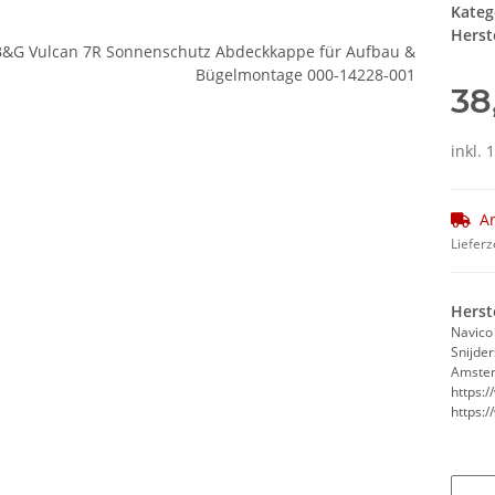
Kateg
Herste
38
inkl. 
Ar
Lieferz
Herst
Navico
Snijde
Amster
https:
https: