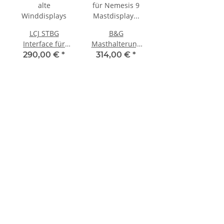
LCJ STBG
B&G
Interface für
Masthalterung
alte
für Nemesis 9
290,00 €
*
314,00 €
*
Winddisplays
Mastdisplay
000-15893-001