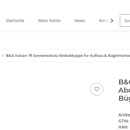
Startseite
Mein Konto
News
Kontakt
B&G Vulcan 7R Sonnenschutz Abdeckkappe für Aufbau & Bügelmonta
B&
Ab
Bü
Artik
GTIN:
HAN: