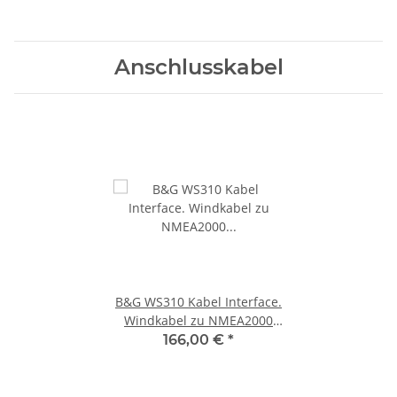
Anschlusskabel
B&G WS310 Kabel Interface.
Windkabel zu NMEA2000
000-14389-001
166,00 €
*