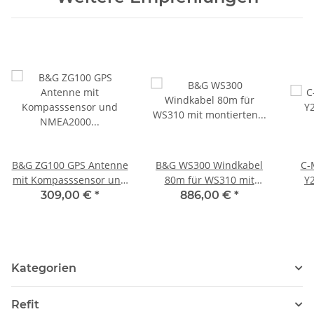
B&G ZG100 GPS Antenne
B&G WS300 Windkabel
C-
mit Kompasssensor und
80m für WS310 mit
Y
NMEA2000 Anschluss
montierten Steckern
309,00 €
*
886,00 €
*
000-11048-002
000-14399-001
Kategorien
Refit