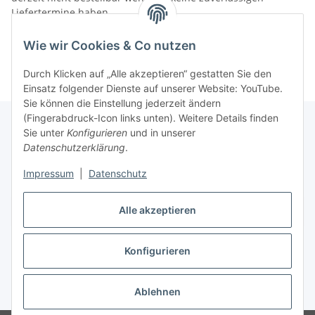
Liefertermine haben.
Informationen
Wie wir Cookies & Co nutzen
Durch Klicken auf „Alle akzeptieren“ gestatten Sie den
Einsatz folgender Dienste auf unserer Website: YouTube.
Sie können die Einstellung jederzeit ändern
(Fingerabdruck-Icon links unten). Weitere Details finden
Sie unter
Konfigurieren
und in unserer
Datenschutzerklärung
.
Gesetzliche Informationen
Impressum
|
Datenschutz
Alle akzeptieren
Vertrag widerrufen
Konfigurieren
Ablehnen
* Alle Preise inkl. gesetzlicher USt., zzgl.
Versand