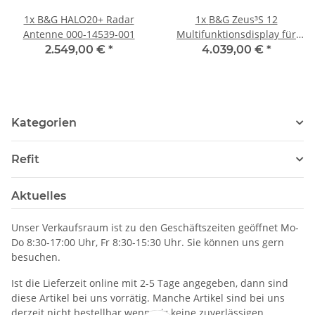
1x
B&G HALO20+ Radar
1x
B&G Zeus³S 12
Antenne 000-14539-001
Multifunktionsdisplay für
Segelyachten 000-15412-002
2.549,00 €
*
4.039,00 €
*
Kategorien
Refit
Aktuelles
Unser Verkaufsraum ist zu den Geschäftszeiten geöffnet Mo-
Do 8:30-17:00 Uhr, Fr 8:30-15:30 Uhr. Sie können uns gern
besuchen.
Ist die Lieferzeit online mit 2-5 Tage angegeben, dann sind
diese Artikel bei uns vorrätig. Manche Artikel sind bei uns
derzeit nicht bestellbar wenn wir keine zuverlässigen