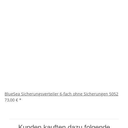
BlueSea Sicherungsverteiler 6-fach ohne Sicherungen 5052
73,00 €
*
Kunden kauften dazu folgende