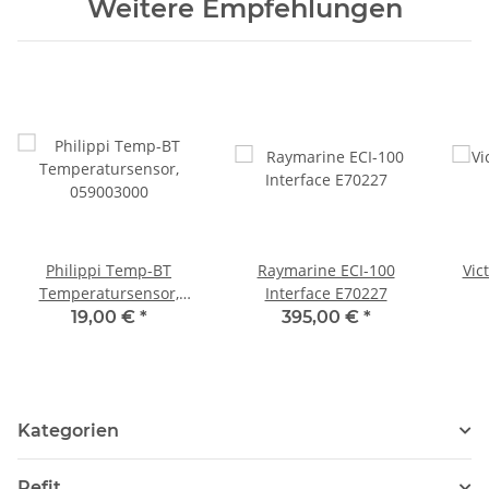
Weitere Empfehlungen
Philippi Temp-BT
Raymarine ECI-100
Vic
Temperatursensor,
Interface E70227
059003000
19,00 €
*
395,00 €
*
Kategorien
Refit