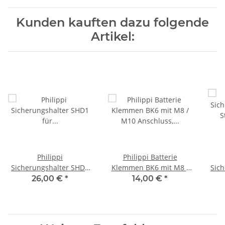
Kunden kauften dazu folgende
Artikel:
Philippi
Philippi Batterie
Sicherungshalter SHD1
Klemmen BK6 mit M8 /
Sich
für Streifensicherungen,
M10 Anschluss,
Stro
26,00 €
*
14,00 €
*
634001102
600080006
A