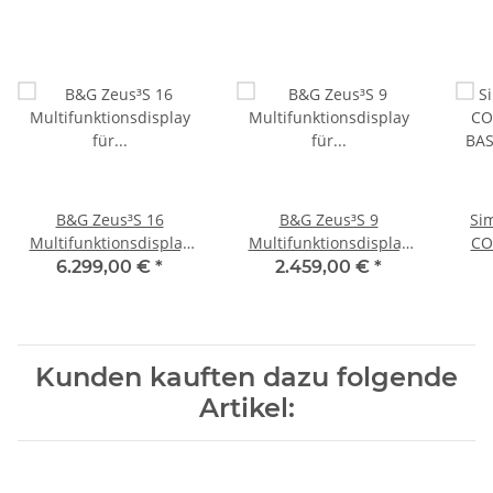
B&G Zeus³S 16
B&G Zeus³S 9
Si
Multifunktionsdisplay
Multifunktionsdisplay
CO
für Segelyachten 000-
für Segelyachten 000-
BA
6.299,00 €
*
2.459,00 €
*
15413-001
15411-001
Kunden kauften dazu folgende
Artikel: