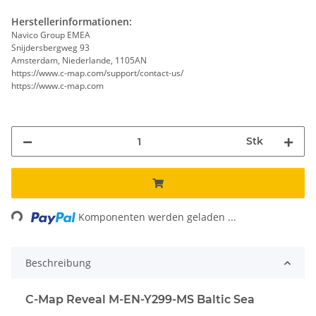
Herstellerinformationen:
Navico Group EMEA
Snijdersbergweg 93
Amsterdam, Niederlande, 1105AN
https://www.c-map.com/support/contact-us/
https://www.c-map.com
Stk
ing...
Komponenten werden geladen ...
Beschreibung
C-Map Reveal M-EN-Y299-MS Baltic Sea