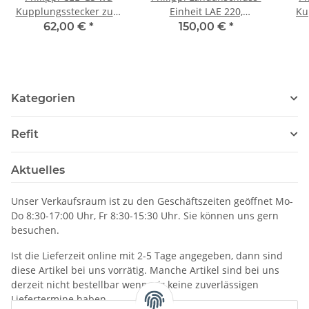
Kupplungsstecker zum
Einheit LAE 220,
Ku
Wandanbau Typ: GS-wd,
010002201
Typ
62,00 €
*
150,00 €
*
606023569
Kategorien
Refit
Aktuelles
Unser Verkaufsraum ist zu den Geschäftszeiten geöffnet Mo-
Do 8:30-17:00 Uhr, Fr 8:30-15:30 Uhr. Sie können uns gern
besuchen.
Ist die Lieferzeit online mit 2-5 Tage angegeben, dann sind
diese Artikel bei uns vorrätig. Manche Artikel sind bei uns
derzeit nicht bestellbar wenn wir keine zuverlässigen
Liefertermine haben.