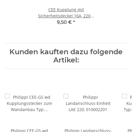
CEE Kupplung mit
Sicherheitsdeckel 16A, 220 V
weiblich 90396
9,50 €
*
Kunden kauften dazu folgende
Artikel:
Philippi CEE-GS wd
Philippi Landanschluss-
Ph