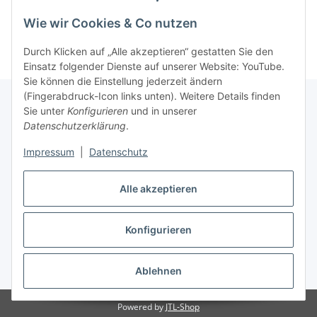
Informationen
Wie wir Cookies & Co nutzen
Durch Klicken auf „Alle akzeptieren“ gestatten Sie den
Einsatz folgender Dienste auf unserer Website: YouTube.
Sie können die Einstellung jederzeit ändern
(Fingerabdruck-Icon links unten). Weitere Details finden
Sie unter
Konfigurieren
und in unserer
Datenschutzerklärung
.
Gesetzliche Informationen
Impressum
|
Datenschutz
Alle akzeptieren
Vertrag widerrufen
Konfigurieren
Ablehnen
* Alle Preise inkl. gesetzlicher USt., zzgl.
Versand
Powered by
JTL-Shop