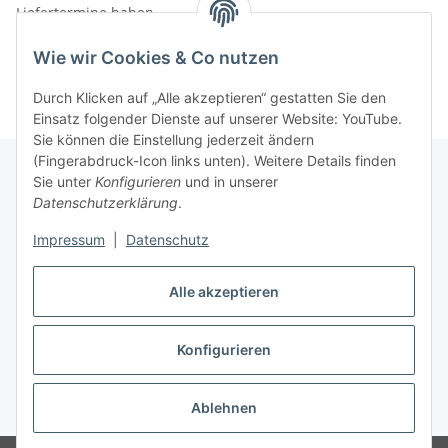
Liefertermine haben.
Informationen
Wie wir Cookies & Co nutzen
Durch Klicken auf „Alle akzeptieren“ gestatten Sie den
Einsatz folgender Dienste auf unserer Website: YouTube.
Sie können die Einstellung jederzeit ändern
(Fingerabdruck-Icon links unten). Weitere Details finden
Sie unter
Konfigurieren
und in unserer
Datenschutzerklärung
.
Gesetzliche Informationen
Impressum
|
Datenschutz
Alle akzeptieren
Vertrag widerrufen
Konfigurieren
Ablehnen
* Alle Preise inkl. gesetzlicher USt., zzgl.
Versand