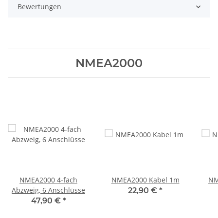
Bewertungen
NMEA2000
NMEA2000 4-fach
NMEA2000 Kabel 1m
NM
Abzweig, 6 Anschlüsse
22,90 €
*
47,90 €
*