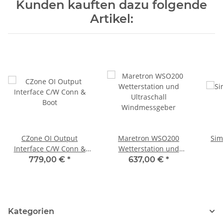
Kunden kauften dazu folgende
Artikel:
CZone OI Output
Maretron WSO200
Sim
Interface C/W Conn &
Wetterstation und
Boot
Ultraschall
779,00 €
*
637,00 €
*
Windmessgeber
Kategorien