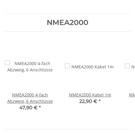
NMEA2000
NMEA2000 4-fach
NMEA2000 Kabel 1m
NM
Abzweig, 6 Anschlüsse
22,90 €
*
47,90 €
*