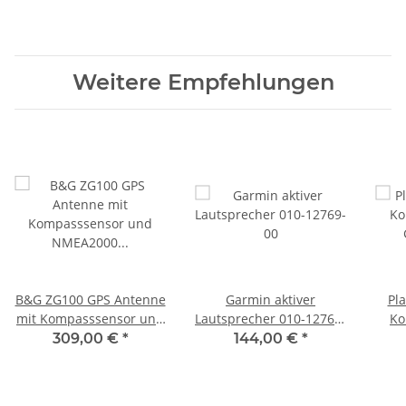
Weitere Empfehlungen
B&G ZG100 GPS Antenne
Garmin aktiver
Pl
mit Kompasssensor und
Lautsprecher 010-12769-
Ko
NMEA2000 Anschluss
00
Gehä
309,00 €
*
144,00 €
*
000-11048-002
2