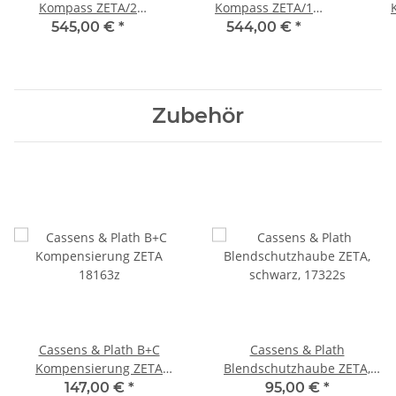
Kompass ZETA/2
Kompass ZETA/1
schwarzes Gehäuse,
Professional schwarzes
sc
545,00 €
*
544,00 €
*
schwarze Rose 5°
Gehäuse, weiße Rose 2°
s
Teilung, 37202s
Teilung, 37201b
Zubehör
Cassens & Plath B+C
Cassens & Plath
Kompensierung ZETA
Blendschutzhaube ZETA,
18163z
schwarz, 17322s
147,00 €
*
95,00 €
*