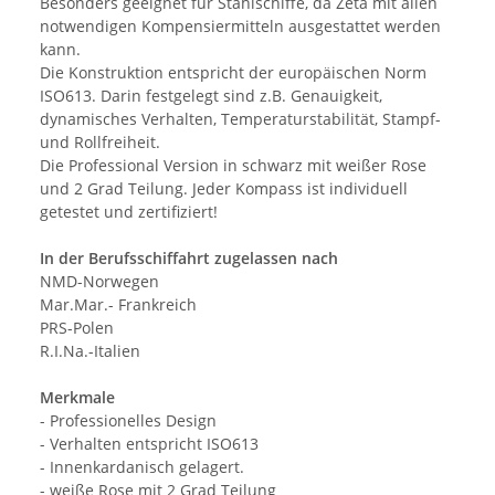
Besonders geeignet für Stahlschiffe, da Zeta mit allen
notwendigen Kompensiermitteln ausgestattet werden
kann.
Die Konstruktion entspricht der europäischen Norm
ISO613. Darin festgelegt sind z.B. Genauigkeit,
dynamisches Verhalten, Temperaturstabilität, Stampf-
und Rollfreiheit.
Die Professional Version in schwarz mit weißer Rose
und 2 Grad Teilung. Jeder Kompass ist individuell
getestet und zertifiziert!
In der Berufsschiffahrt zugelassen nach
NMD-Norwegen
Mar.Mar.- Frankreich
PRS-Polen
R.I.Na.-Italien
Merkmale
- Professionelles Design
- Verhalten entspricht ISO613
- Innenkardanisch gelagert.
- weiße Rose mit 2 Grad Teilung