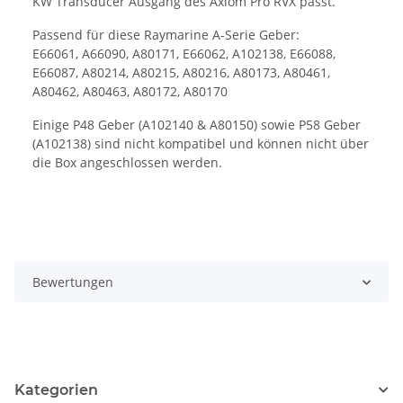
KW Transducer Ausgang des Axiom Pro RVX passt.
Passend für diese Raymarine A-Serie Geber:
E66061, A66090, A80171, E66062, A102138, E66088,
E66087, A80214, A80215, A80216, A80173, A80461,
A80462, A80463, A80172, A80170
Einige P48 Geber (A102140 & A80150) sowie P58 Geber
(A102138) sind nicht kompatibel und können nicht über
die Box angeschlossen werden.
Bewertungen
Kategorien