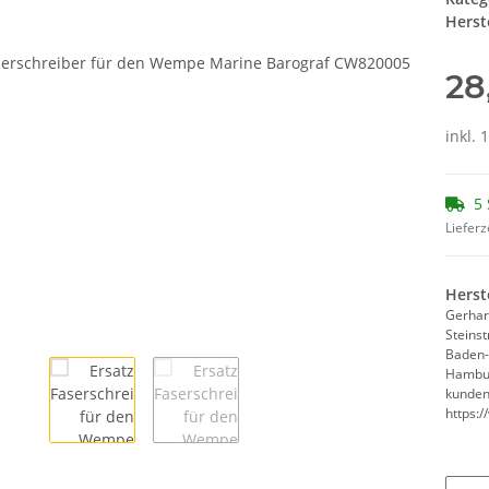
Herste
28
inkl. 
5 
Lieferz
Herst
Gerhar
Steins
Baden
Hambur
kunde
https: