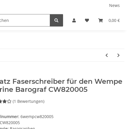
News
Service
0,00 €
atz Faserschreiber für den Wempe
rine Barograf CW820005
(1 Bewertungen)
elnummer:
6wempcw820005
CW820005
orie:
Barographen