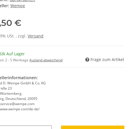
ller:
Wempe
,50 €
19% USt. , zzgl.
Versand
Stk Auf Lager
Frage zum Artikel
eit:
2 - 5 Werktage
Ausland abweichend
ellerinformationen:
d D. Wempe GmbH & Co. KG
traße 23
-Württemberg
g, Deutschland, 20095
nservice@wempe.com
//www.wempe.com/de-de/