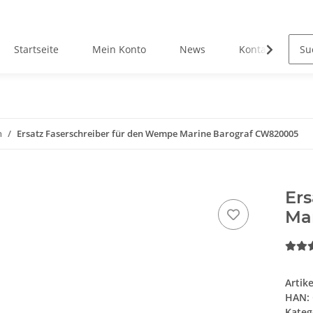
Startseite
Mein Konto
News
Kontakt
n
Ersatz Faserschreiber für den Wempe Marine Barograf CW820005
Ers
Ma
Artik
HAN:
Kateg