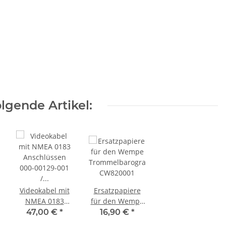
lgende Artikel:
Videokabel mit
Ersatzpapiere
NMEA 0183
für den Wempe
Anschlüssen
Trommelbarograph,
47,00 €
*
16,90 €
*
000-00129-001 /
CW820001