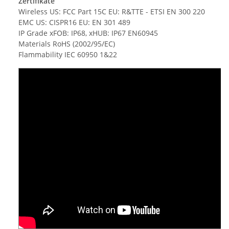
Zertifikate
Wireless US: FCC Part 15C EU: R&TTE - ETSI EN 300 220
EMC US: CISPR16 EU: EN 301 489
IP Grade xFOB: IP68, xHUB: IP67 EN60945
Materials RoHS (2002/95/EC)
Flammability IEC 60950 1&22