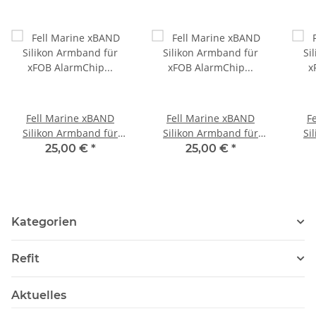
Fell Marine xBAND
Fell Marine xBAND
F
Silikon Armband für
Silikon Armband für
Si
xFOB AlarmChip Blau
xFOB AlarmChip Gelb
25,00 €
*
25,00 €
*
Kategorien
Refit
Aktuelles