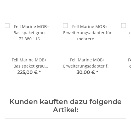
Fell Marine MOB+
Fell Marine MOB+
F
Basispaket grau
Erweiterungsadapter für
72.380.116
mehrere Außenbord-
225,00 €
*
30,00 €
*
Motoren 72.380.401
Kunden kauften dazu folgende
Artikel: