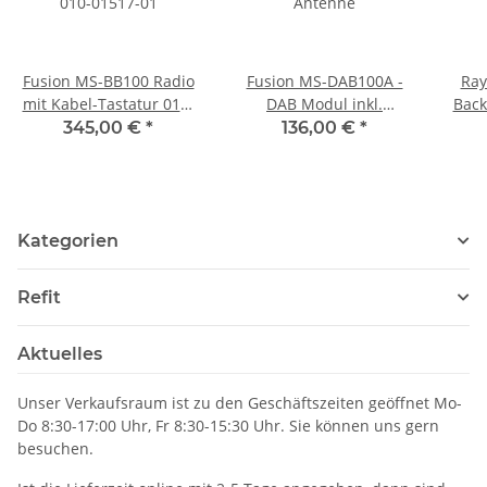
Fusion MS-BB100 Radio
Fusion MS-DAB100A -
Ray
mit Kabel-Tastatur 010-
DAB Modul inkl.
Bac
01517-01
Antenne
män
345,00 €
*
136,00 €
*
Kategorien
Refit
Aktuelles
Unser Verkaufsraum ist zu den Geschäftszeiten geöffnet Mo-
Do 8:30-17:00 Uhr, Fr 8:30-15:30 Uhr. Sie können uns gern
besuchen.