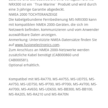
NRX300 ist ein ´True Marine´ Produkt und wird durch
eine 3-jährige Garantie abgedeckt.
NMEA 2000 TOCHTERANZEIGE
Die kabelgebundene Fernbedienung MS-NRX300 kann
mit kompatiblen NMEA 2000-Geräten, die sich im
Netzwerk befinden, kommunizieren und vom Anwender
auswählbare Daten anzeigen.
Anmerkung: Unterstützte NMEA-Datensätze finden Sie
auf
www.fusionelectronics.com
.
Zum Anschluss an NMEA 2000-Netzwerke werden
zusätzliche Kabel benötigt (CAB000860 und
CAB000581).
Optional erhältlich.
Kompatibel mit MS-RA770, MS-AV755, MS-UD755, MS-
AV750, MS-UD750, MS-IP700, MS-IP700i, MS-AV700, MS-
AV700i, MS-AV650, MS-UD650, MS-BB300, MS-BB100,
MS-RA205, MS-RA210 und MS-RA70N