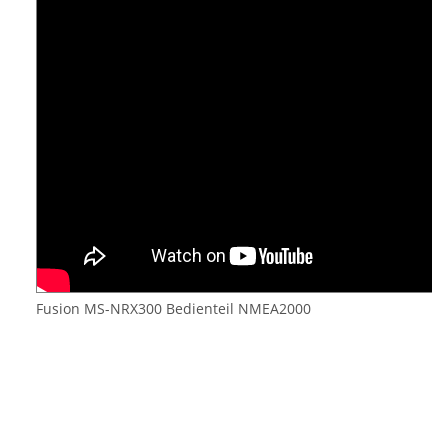
Fusion MS-NRX300 Bedienteil NMEA2000