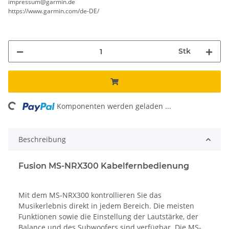
impressum@garmin.de
https://www.garmin.com/de-DE/
Stk
ng...
Komponenten werden geladen ...
Beschreibung
Fusion MS-NRX300 Kabelfernbedienung
Mit dem MS-NRX300 kontrollieren Sie das
Musikerlebnis direkt in jedem Bereich. Die meisten
Funktionen sowie die Einstellung der Lautstärke, der
Balance und des Subwoofers sind verfügbar. Die MS-