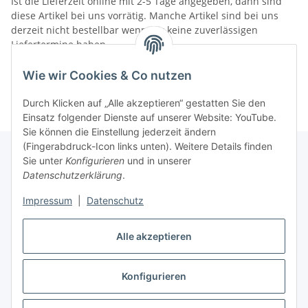
Ist die Lieferzeit online mit 2-5 Tage angegeben, dann sind
diese Artikel bei uns vorrätig. Manche Artikel sind bei uns
derzeit nicht bestellbar wenn wir keine zuverlässigen
Liefertermine haben.
Informationen
Wie wir Cookies & Co nutzen
Durch Klicken auf „Alle akzeptieren“ gestatten Sie den
Einsatz folgender Dienste auf unserer Website: YouTube.
Sie können die Einstellung jederzeit ändern
(Fingerabdruck-Icon links unten). Weitere Details finden
Sie unter
Konfigurieren
und in unserer
Datenschutzerklärung
.
Gesetzliche Informationen
Impressum
|
Datenschutz
Alle akzeptieren
Vertrag widerrufen
Konfigurieren