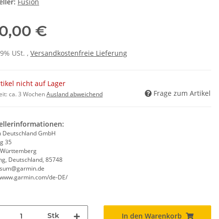
ller:
Fusion
0,00 €
19% USt. ,
Versandkostenfreie Lieferung
tikel nicht auf Lager
Frage zum Artikel
eit:
ca. 3 Wochen
Ausland abweichend
ellerinformationen:
n Deutschland GmbH
ng 35
-Württemberg
ng, Deutschland, 85748
ssum@garmin.de
//www.garmin.com/de-DE/
Stk
In den Warenkorb