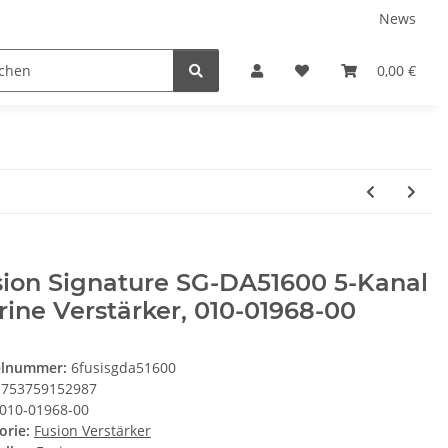
News
Service
0,00 €
sion Signature SG-DA51600 5-Kanal
ine Verstärker, 010-01968-00
elnummer:
6fusisgda51600
753759152987
010-01968-00
orie:
Fusion Verstärker