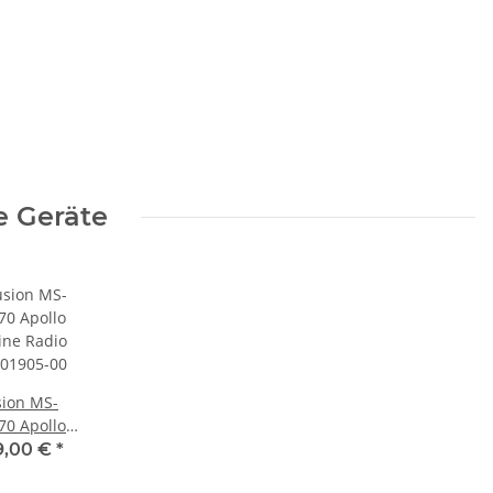
e Geräte
sion MS-
70 Apollo
ine Radio
9,00 €
*
-01905-00