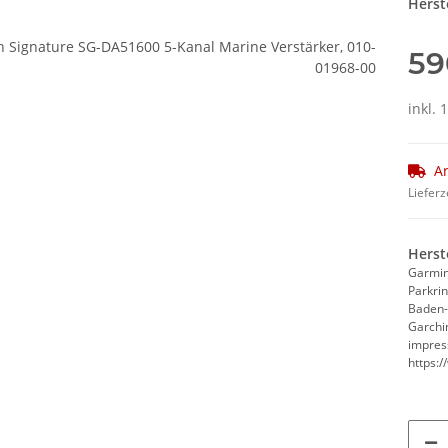
Herste
59
inkl. 
Ar
Lieferz
Herst
Garmi
Parkri
Baden
Garchi
impre
https: