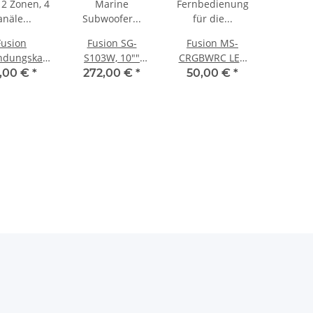
Fusion
Fusion SG-
Fusion MS-
ndungskabel
S103W, 10""
CRGBWRC LED
 2 Zonen, 4
Marine
Fernbedienung
,00 €
*
272,00 €
*
50,00 €
*
näle MS-
Subwoofer weiß
für die
CA6 010-
V3i, 010-02774-
Signature Serie
2618-00
00
3 Lautsprecher