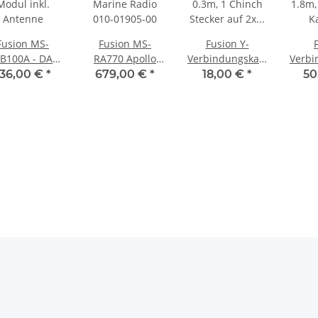
Fusion MS-
Fusion MS-
Fusion Y-
B100A - DAB
RA770 Apollo
Verbindungskabel
Verbi
Modul inkl.
Marine Radio
0.3m, 1 Chinch
1.8m,
136,00 €
*
679,00 €
*
18,00 €
*
50
Antenne
010-01905-00
Stecker auf 2x
Ka
Chinch Buchse
FR
010-12622-00
1