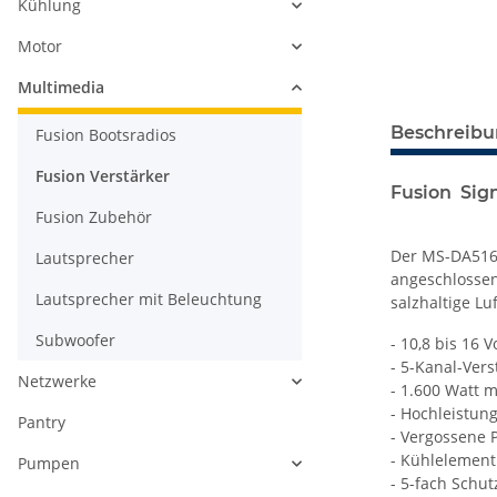
Kühlung
Motor
Multimedia
Beschreib
Fusion Bootsradios
Fusion Verstärker
Fusion Sig
Fusion Zubehör
Der MS-DA5160
Lautsprecher
angeschlossen
Lautsprecher mit Beleuchtung
salzhaltige Lu
Subwoofer
- 10,8 bis 16 V
- 5-Kanal-Vers
Netzwerke
- 1.600 Watt m
- Hochleistun
Pantry
- Vergossene P
- Kühlelement
Pumpen
- 5-fach Schut