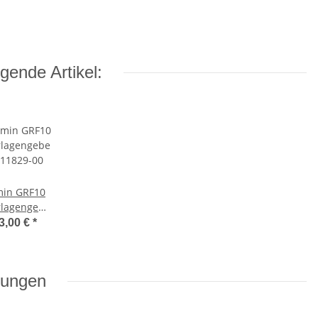
gende Artikel:
in GRF10
lagengeber
-11829-00
3,00 €
*
lungen