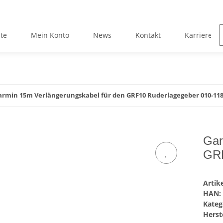
ite
Mein Konto
News
Kontakt
Karriere
armin 15m Verlängerungskabel für den GRF10 Ruderlagegeber 010-118
Gar
GRF
Arti
HAN:
Kateg
Herste