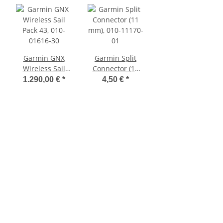
Garmin GNX
Garmin Split
Wireless Sail
Connector (11
Pack 43, 010-
mm), 010-11170-
1.290,00 €
*
4,50 €
*
age,
01616-30
01