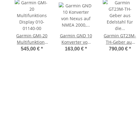
Garmin GMI-20
Garmin GND 10
Garmin GT23M-
Multifunktions
Konverter von
TH-Geber aus
Display 010-
Nexus auf
Edelstahl für die
545,00 €
*
163,00 €
*
790,00 €
*
01140-00
NMEA 2000,
Durchbruchmont
010-01226-00
010-12404-10