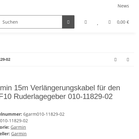
News
Service
0,00 €
29-02
min 15m Verlängerungskabel für den
10 Ruderlagegeber 010-11829-02
kelnummer:
6garm010-11829-02
010-11829-02
orie:
Garmin
ller:
Garmin