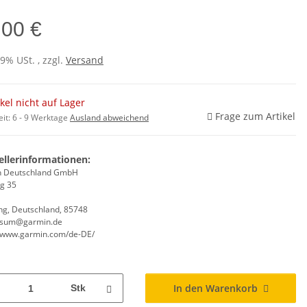
,00 €
19% USt. , zzgl.
Versand
ikel nicht auf Lager
Frage zum Artikel
eit:
6 - 9 Werktage
Ausland abweichend
ellerinformationen:
n Deutschland GmbH
ng 35
ng, Deutschland, 85748
ssum@garmin.de
//www.garmin.com/de-DE/
In den Warenkorb
Stk