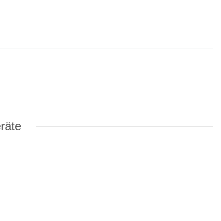
räte
r