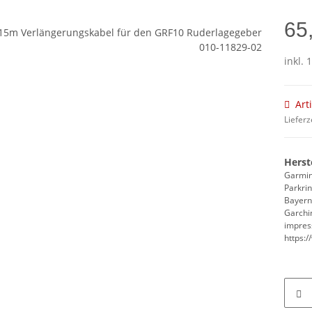
65
inkl. 
Art
Lieferz
Herst
Garmi
Parkri
Bayern
Garchi
impre
https: