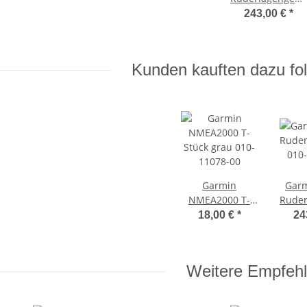
010-11829-00
243,00 €
*
Kunden kauften dazu fol
Garmin
Garm
NMEA2000 T-
Ruder
Stück grau 010-
010
18,00 €
*
24
11078-00
Weitere Empfeh