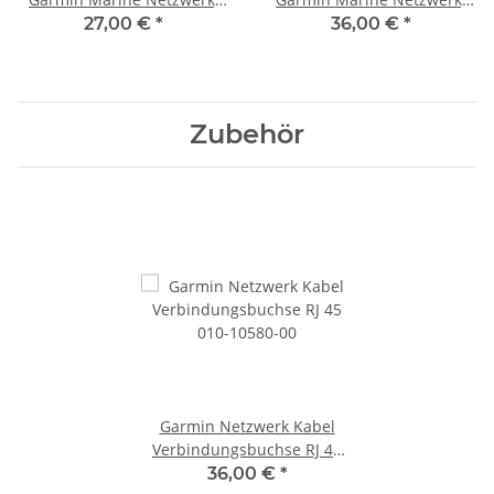
RJ-45 Stecker 010-10550-00
RJ-45 Stecker 010-10551-00
27,00 €
*
36,00 €
*
Zubehör
Garmin Netzwerk Kabel
Verbindungsbuchse RJ 45
010-10580-00
36,00 €
*