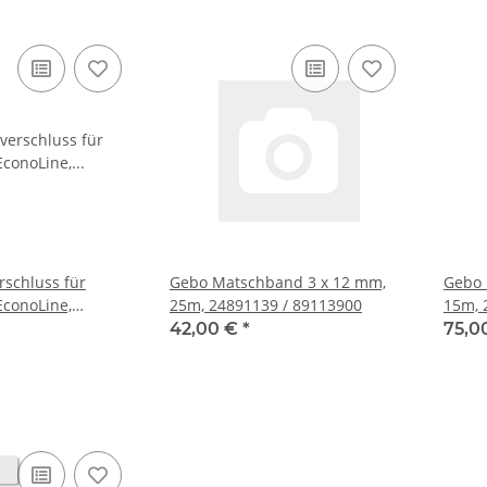
rschluss für
Gebo Matschband 3 x 12 mm,
Gebo 
EconoLine,
25m, 24891139 / 89113900
9700151
42,00 €
*
75,0