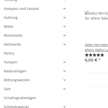
Kompass und Sextant
Kühlung
Motor
Multimedia
Netzwerke
Gebo Verriege
ältere Gebo L
Pantry
89100000
6,00 €
*
Pumpen
Radaranlagen
Rettungswesten
Sale
Schallsignalanlagen
Schmutzwasser