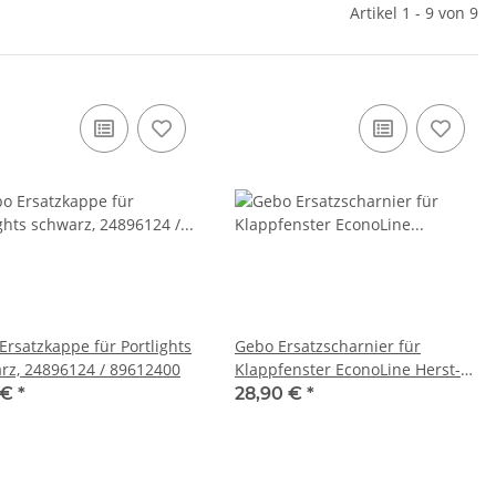
Artikel 1 - 9 von 9
Ersatzkappe für Portlights
Gebo Ersatzscharnier für
rz, 24896124 / 89612400
Klappfenster EconoLine Herst-
Nr.89700150 / 24897150
 €
*
28,90 €
*