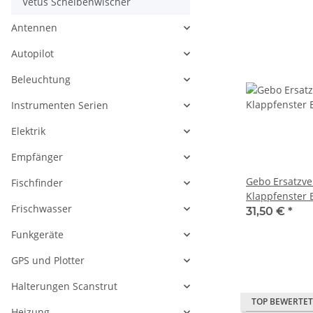
Vetus Scheibenwischer
Antennen
Autopilot
Beleuchtung
Instrumenten Serien
Elektrik
Empfänger
Gebo Ersatzve
Fischfinder
Klappfenster 
Frischwasser
24897151 / 8
31,50 €
*
Funkgeräte
GPS und Plotter
Halterungen Scanstrut
TOP BEWERTET
Heizung