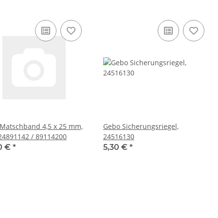
Matschband 4,5 x 25 mm,
Gebo Sicherungsriegel,
15m, 24891142 / 89114200
24516130
0 €
*
5,30 €
*