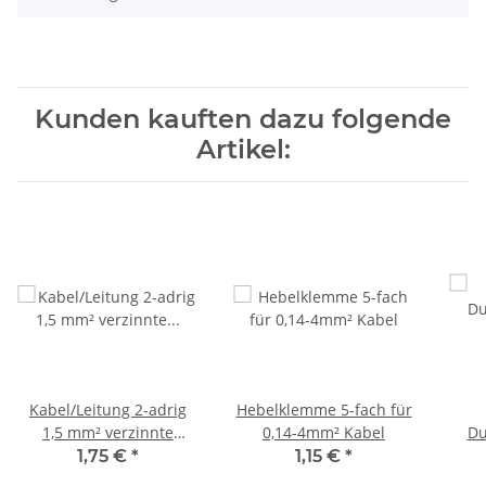
Kunden kauften dazu folgende
Artikel:
Kabel/Leitung 2-adrig
Hebelklemme 5-fach für
1,5 mm² verzinnte
0,14-4mm² Kabel
Du
Litzenleitung
1,75 €
*
1,15 €
*
rot/schwarz