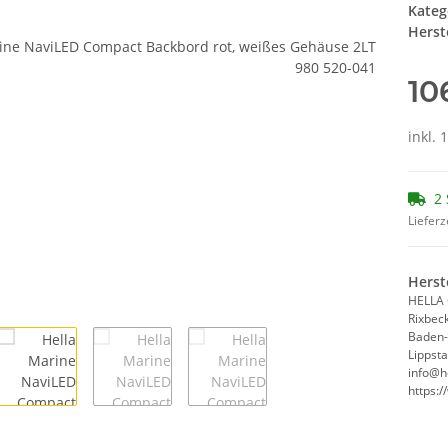
Kateg
Herste
10
inkl. 
2 
Lieferz
Herst
HELLA
Rixbec
Baden
Lippst
info@h
https: