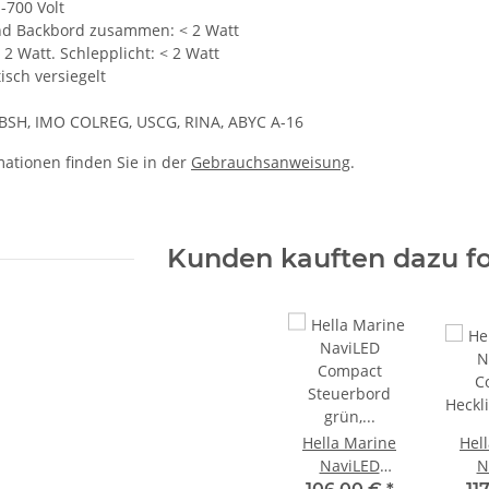
-700 Volt
nd Backbord zusammen: < 2 Watt
 2 Watt. Schlepplicht: < 2 Watt
isch versiegelt
BSH, IMO COLREG, USCG, RINA, ABYC A-16
mationen finden Sie in der
Gebrauchsanweisung
.
Kunden kauften dazu fo
Hella Marine
Hel
NaviLED
N
Compact
C