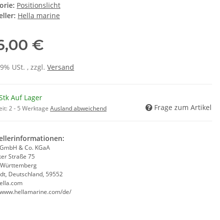
orie:
Positionslicht
ller:
Hella marine
6,00 €
19% USt. , zzgl.
Versand
Stk Auf Lager
Frage zum Artikel
eit:
2 - 5 Werktage
Ausland abweichend
ellerinformationen:
 GmbH & Co. KGaA
ker Straße 75
-Württemberg
adt, Deutschland, 59552
ella.com
//www.hellamarine.com/de/