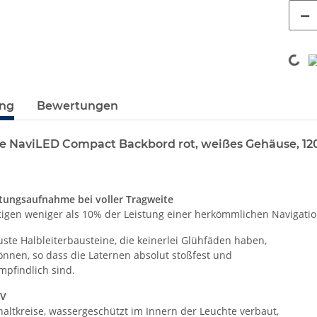
Loading...
ung
Bewertungen
ne NaviLED Compact Backbord rot, weißes Gehäuse, 1
tungsaufnahme bei voller Tragweite
igen weniger als 10% der Leistung einer herkömmlichen Navigation
ste Halbleiterbausteine, die keinerlei Glühfäden haben,
önnen, so dass die Laternen absolut stoßfest und
mpfindlich sind.
8V
altkreise, wassergeschützt im Innern der Leuchte verbaut,