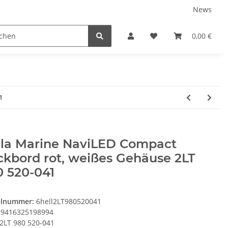
News
Service
0,00 €
1
lla Marine NaviLED Compact
kbord rot, weißes Gehäuse 2LT
0 520-041
elnummer:
6hell2LT980520041
9416325198994
2LT 980 520-041