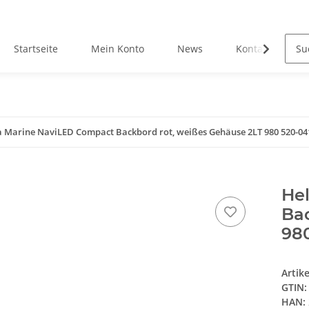
Startseite
Mein Konto
News
Kontakt
a Marine NaviLED Compact Backbord rot, weißes Gehäuse 2LT 980 520-04
He
Bac
98
Artik
GTIN:
HAN: