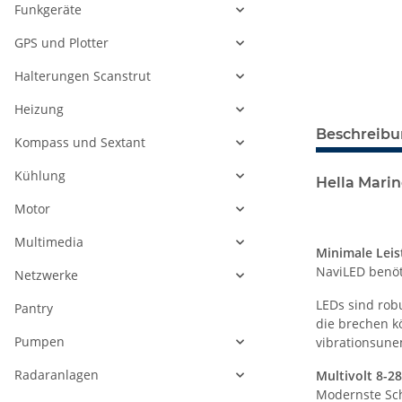
Funkgeräte
GPS und Plotter
Halterungen Scanstrut
Heizung
Beschreib
Kompass und Sextant
Kühlung
Hella Mari
Motor
Multimedia
Minimale Leis
NaviLED benöt
Netzwerke
LEDs sind robu
Pantry
die brechen k
Pumpen
vibrationsune
Radaranlagen
Multivolt 8-2
Modernste Sch