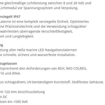
ine gleichmäßige Lichtleistung zwischen 8 und 28 Volt und
Lichtmodul vor Spannungsspitzen und Verpolung.
rsiegelt IP67
aterne ist eine komplett versiegelte Einheit. Optimiertes
ne Präzisionstechnik und die Verwendung schlagzäher
ewährleisten überragende Verschleißfestigkeit,
eit und Langlebigkeit.
ng
elung aller Hella marine LED Navigationslaternen
e schnelle, sichere und wasserfeste Installation.
 zugelassen
ntsprechend den Anforderungen von BSH, IMO COLREG,
-16 und RINA.
aus schlagzähem, UV-beständigem Kunststoff. Stoßfestes Gehäuse.
mit 120 mm Anschlussleitung
 V DC
zen bis +500 Volt