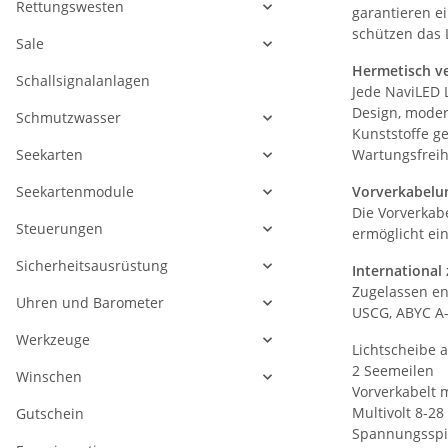
Rettungswesten
garantieren e
schützen das 
Sale
Hermetisch ve
Schallsignalanlagen
Jede NaviLED L
Design, moder
Schmutzwasser
Kunststoffe g
Seekarten
Wartungsfreih
Seekartenmodule
Vorverkabelu
Die Vorverkab
Steuerungen
ermöglicht ein
Sicherheitsausrüstung
International
Zugelassen e
Uhren und Barometer
USCG, ABYC A
Werkzeuge
Lichtscheibe 
2 Seemeilen
Winschen
Vorverkabelt 
Multivolt 8-28
Gutschein
Spannungsspit