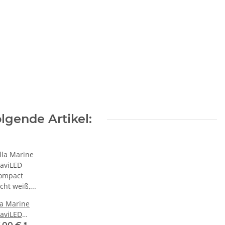
lgende Artikel:
la Marine
aviLED
ompact