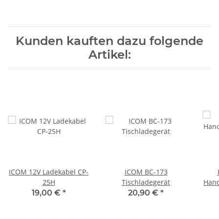
Kunden kauften dazu folgende
Artikel:
ICOM 12V Ladekabel CP-
ICOM BC-173
25H
Tischladegerät
Hand
GP
19,00 €
*
20,90 €
*
A