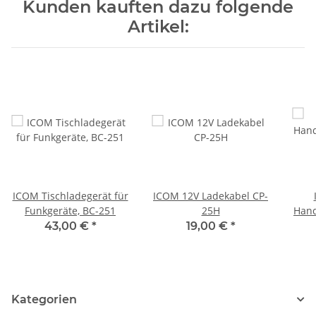
Kunden kauften dazu folgende
Artikel:
ICOM Tischladegerät für
ICOM 12V Ladekabel CP-
Funkgeräte, BC-251
25H
Hand
GP
43,00 €
*
19,00 €
*
A
Kategorien