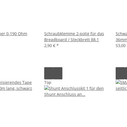
ber 0-190 Ohm
Schraubklemme 2-polig für das
Schwa
Breadboard / Steckbrett 88.1
36mm
2,90 €
*
53,00
Top