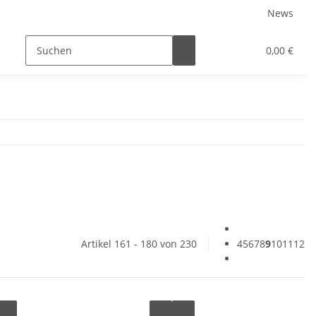
News
Service
0,00 €
Artikel 161 - 180 von 230
4
5
6
7
8
9
10
11
12