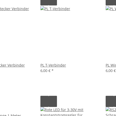
cker Verbinder
PL T-Verbinder
PL Wi
6,00 €
*
6,00 