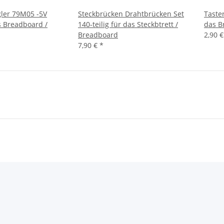
ler 79M05 -5V
Steckbrücken Drahtbrücken Set
Taster
 Breadboard /
140-teilig für das Steckbtrett /
das B
Breadboard
2,90 
7,90 €
*