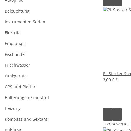
Autopilot
Beleuchtung
Instrumenten Serien
Elektrik
Empfänger
Fischfinder
Frischwasser
PL Stecker Ste
Funkgeräte
3,00 €
*
GPS und Plotter
Halterungen Scanstrut
Heizung
Kompass und Sextant
Top bewertet
Kühlung