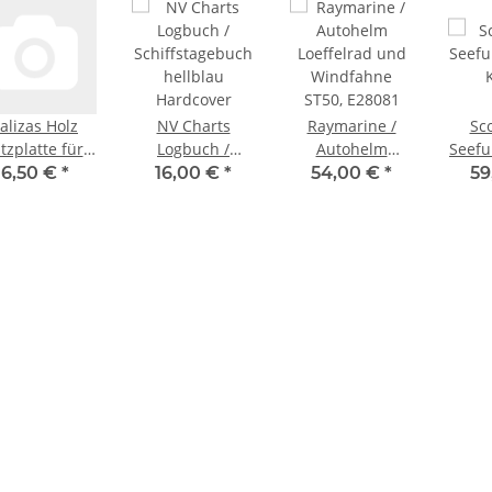
alizas Holz
NV Charts
Raymarine /
Sc
itzplatte für
Logbuch /
Autohelm
Seef
den
Schiffstagebuch
Loeffelrad und
6,50 €
*
16,00 €
*
54,00 €
*
59
ofessionellen
hellblau
Windfahne
otsmannstuhl
Hardcover
ST50, E28081