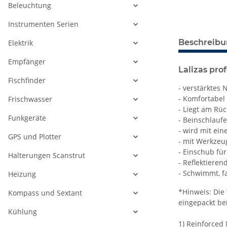
Beleuchtung
Instrumenten Serien
Beschreib
Elektrik
Empfänger
Lalizas pro
Fischfinder
- verstärktes 
- Komfortabel 
Frischwasser
- Liegt am Rüc
Funkgeräte
- Beinschlaufe
- wird mit ei
GPS und Plotter
- mit Werkzeu
- Einschub für
Halterungen Scanstrut
- Reflektieren
- Schwimmt, fa
Heizung
*Hinweis: Die 
Kompass und Sextant
eingepackt bei
Kühlung
1) Reinforced