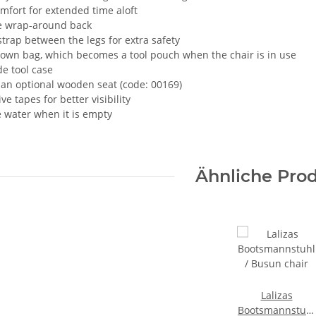
mfort for extended time aloft
e wrap-around back
strap between the legs for extra safety
s own bag, which becomes a tool pouch when the chair is in use
de tool case
it an optional wooden seat (code: 00169)
ive tapes for better visibility
he water when it is empty
Ähnliche Pro
Lalizas
Bootsmannstuhl