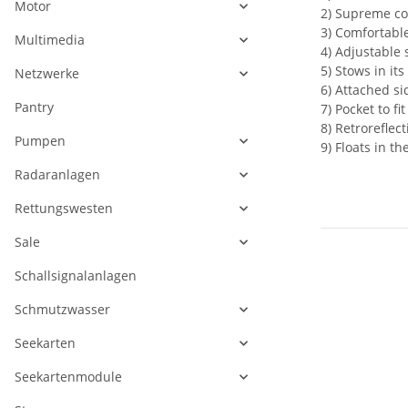
Motor
2) Supreme co
3) Comfortabl
Multimedia
4) Adjustable 
5) Stows in it
Netzwerke
6) Attached si
Pantry
7) Pocket to f
8) Retroreflect
Pumpen
9) Floats in t
Radaranlagen
Rettungswesten
Sale
Schallsignalanlagen
Schmutzwasser
Seekarten
Seekartenmodule