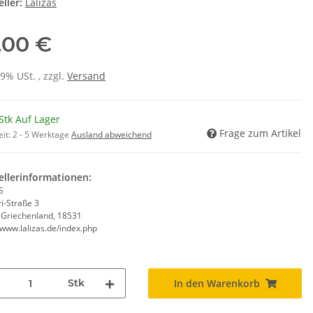
ller:
Lalizas
,00 €
19% USt. , zzgl.
Versand
Stk Auf Lager
Frage zum Artikel
eit:
2 - 5 Werktage
Ausland abweichend
ellerinformationen:
S
i-Straße 3
, Griechenland, 18531
/www.lalizas.de/index.php
Stk
In den Warenkorb