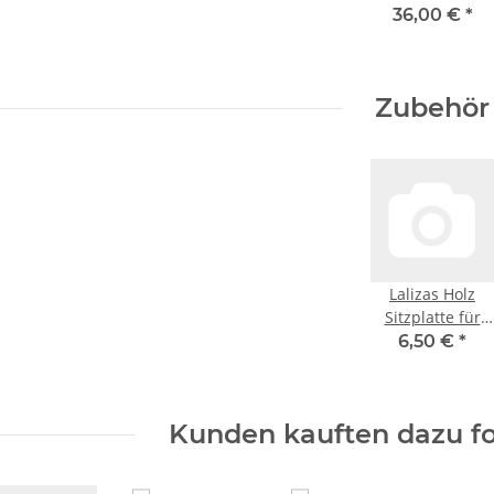
/ Busun chair
36,00 €
*
Zubehör
Lalizas Holz
Sitzplatte für
den
6,50 €
*
professionellen
Bootsmannstuhl
Kunden kauften dazu fo