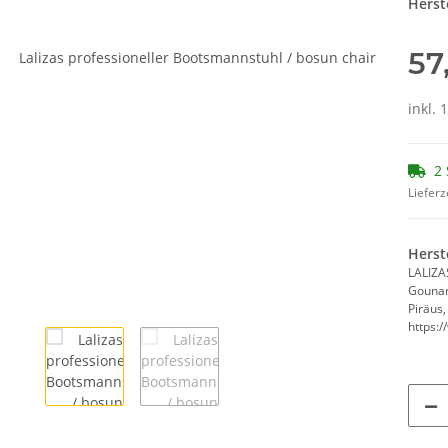
Herste
57
inkl. 
2 
Lieferz
Herst
LALIZA
Gounar
Piräus
https:/