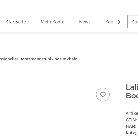
Startseite
Mein Konto
News
Kontakt
essioneller Bootsmannstuhl / bosun chair
Lal
Boo
Artik
GTIN:
HAN:
Kateg