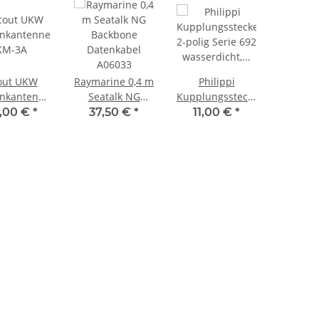
out UKW
Raymarine 0,4 m
Philippi
unkantenne
Seatalk NG
Kupplungsstecker
KM-3A
Backbone
2-polig Serie 692
,00 €
*
37,50 €
*
11,00 €
*
Datenkabel
wasserdicht,
A06033
445014405