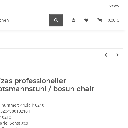
News
Service
0,00 €
izas professioneller
tsmannstuhl / bosun chair
elnummer:
443lali10210
5204980102104
10210
orie:
Sonstiges