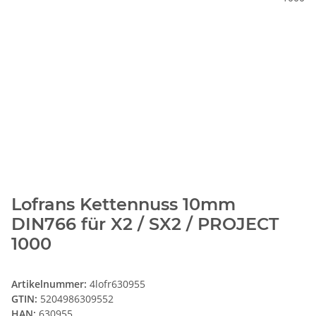
Lofrans Kettennuss 10mm
DIN766 für X2 / SX2 / PROJECT
1000
Artikelnummer:
4lofr630955
GTIN:
5204986309552
HAN:
630955