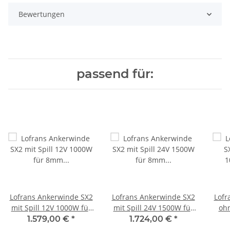
Bewertungen
passend für:
Lofrans Ankerwinde SX2
Lofrans Ankerwinde SX2
Lofr
mit Spill 12V 1000W für
mit Spill 24V 1500W für
ohn
8mm Kette 636283
8mm Kette 636285
für
1.579,00 €
*
1.724,00 €
*