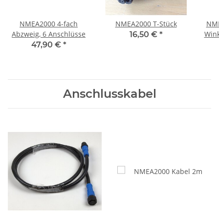
NMEA2000 4-fach
NMEA2000 T-Stück
NME
Abzweig, 6 Anschlüsse
Wink
16,50 €
*
47,90 €
*
Anschlusskabel