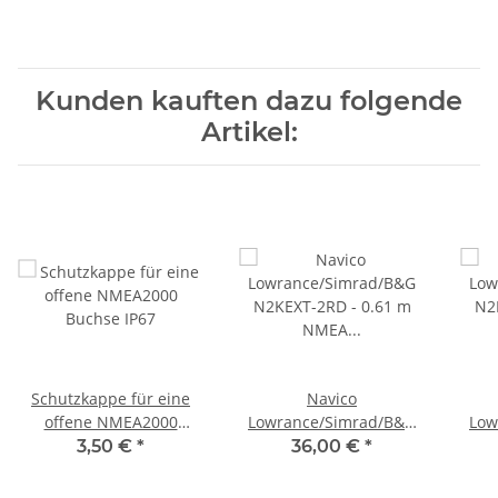
Kunden kauften dazu folgende
Artikel:
Schutzkappe für eine
Navico
offene NMEA2000
Lowrance/Simrad/B&G
Low
Buchse IP67
N2KEXT-2RD - 0.61 m
N2
3,50 €
*
36,00 €
*
NMEA 2000
Netzwerkkabel 000-
Ne