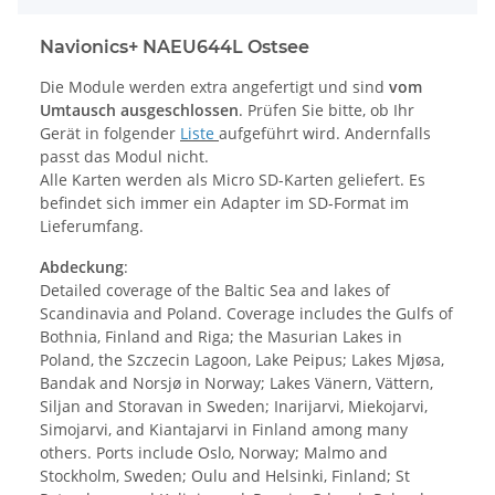
Navionics+ NAEU644L Ostsee
Die Module werden extra angefertigt und sind
vom
Umtausch ausgeschlossen
. Prüfen Sie bitte, ob Ihr
Gerät in folgender
Liste
aufgeführt wird. Andernfalls
passt das Modul nicht.
Alle Karten werden als Micro SD-Karten geliefert. Es
befindet sich immer ein Adapter im SD-Format im
Lieferumfang.
Abdeckung
:
Detailed coverage of the Baltic Sea and lakes of
Scandinavia and Poland. Coverage includes the Gulfs of
Bothnia, Finland and Riga; the Masurian Lakes in
Poland, the Szczecin Lagoon, Lake Peipus; Lakes Mjøsa,
Bandak and Norsjø in Norway; Lakes Vänern, Vättern,
Siljan and Storavan in Sweden; Inarijarvi, Miekojarvi,
Simojarvi, and Kiantajarvi in Finland among many
others. Ports include Oslo, Norway; Malmo and
Stockholm, Sweden; Oulu and Helsinki, Finland; St