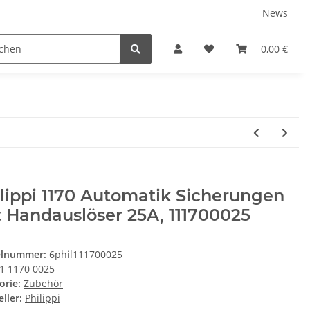
News
Karriere
Service
0,00 €
lippi 1170 Automatik Sicherungen
 Handauslöser 25A, 111700025
elnummer:
6phil111700025
1 1170 0025
orie:
Zubehör
ller:
Philippi