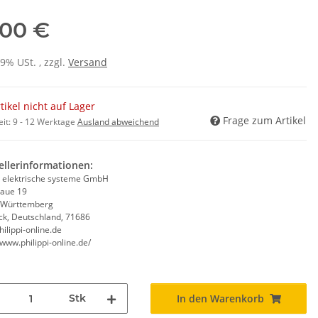
,00 €
19% USt. , zzgl.
Versand
tikel nicht auf Lager
Frage zum Artikel
eit:
9 - 12 Werktage
Ausland abweichend
ellerinformationen:
pi elektrische systeme GmbH
aue 19
-Württemberg
k, Deutschland, 71686
ilippi-online.de
/www.philippi-online.de/
Stk
In den Warenkorb