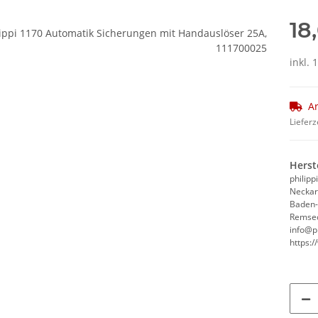
18
inkl. 
Ar
Lieferz
Herst
philip
Neckar
Baden
Remsec
info@ph
https:/