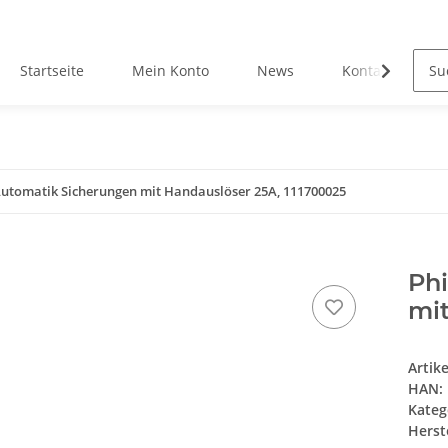
Startseite
Mein Konto
News
Kontakt
 Automatik Sicherungen mit Handauslöser 25A, 111700025
Phi
mit
Artik
HAN:
Kateg
Herste