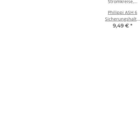
Philippi ASH 6
Sicherungshalte
für 6
9,49 €
*
Stromkreise,
600100600