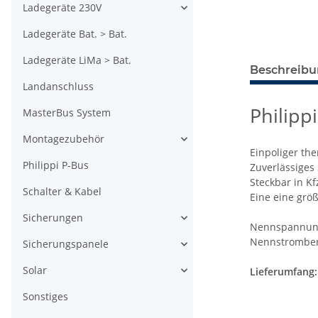
Ladegeräte 230V
Ladegeräte Bat. > Bat.
Ladegeräte LiMa > Bat.
Beschreib
Landanschluss
Philipp
MasterBus System
Montagezubehör
Einpoliger th
Philippi P-Bus
Zuverlässiges
Steckbar in Kf
Schalter & Kabel
Eine eine grö
Sicherungen
Nennspannung
Nennstromber
Sicherungspanele
Solar
Lieferumfang:
Sonstiges