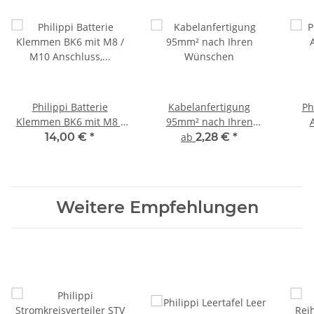
Philippi Batterie
Kabelanfertigung
Ph
Klemmen BK6 mit M8 /
95mm² nach Ihren
M10 Anschluss,
Wünschen
14,00 €
*
ab
2,28 €
*
600080006
Weitere Empfehlungen