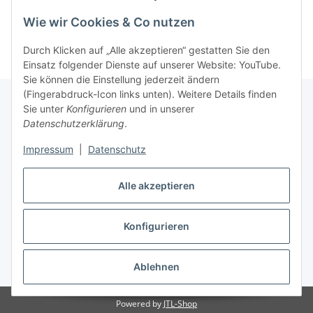
Informationen
Wie wir Cookies & Co nutzen
Durch Klicken auf „Alle akzeptieren“ gestatten Sie den
Einsatz folgender Dienste auf unserer Website: YouTube.
Sie können die Einstellung jederzeit ändern
(Fingerabdruck-Icon links unten). Weitere Details finden
Sie unter
Konfigurieren
und in unserer
Datenschutzerklärung
.
Gesetzliche Informationen
Impressum
|
Datenschutz
Alle akzeptieren
Vertrag widerrufen
Konfigurieren
Ablehnen
* Alle Preise inkl. gesetzlicher USt., zzgl.
Versand
Powered by
JTL-Shop