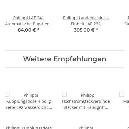
Philippi LAE 241
Philippi Landanschluss-
Automatische Bug-Heck-
Einheit LAE 232,
St
Umschaltung für den
010002320
84,00 €
*
305,00 €
*
Landstromanschluss
010002410
Weitere Empfehlungen
Philippi Kupplungsdose
Philippi
P