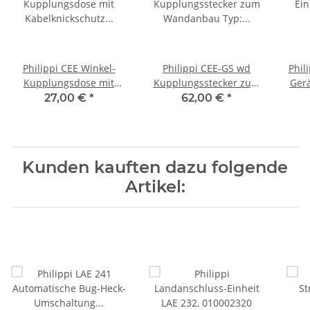
Philippi CEE Winkel-
Philippi CEE-GS wd
Phil
Kupplungsdose mit
Kupplungsstecker zum
Gerä
Kabelknickschutz Typ:
Wandanbau Typ: GS-wd,
27,00 €
*
62,00 €
*
WKD, 600036524
606023569
Kunden kauften dazu folgende
Artikel: