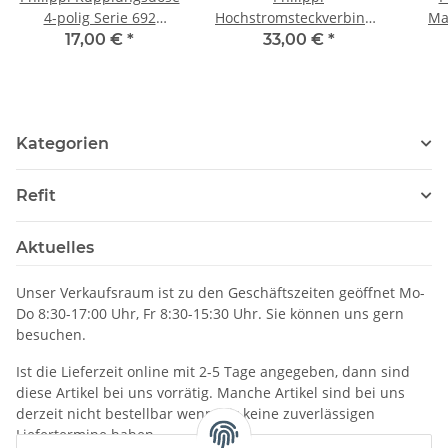
4-polig Serie 692
Hochstromsteckverbinder
Ma
wasserdicht, 402104405
Stecker mit Handgriff
17,00 €
*
33,00 €
*
80A bis 96V, 612098000
Kategorien
Refit
Aktuelles
Unser Verkaufsraum ist zu den Geschäftszeiten geöffnet Mo-
Do 8:30-17:00 Uhr, Fr 8:30-15:30 Uhr. Sie können uns gern
besuchen.
Ist die Lieferzeit online mit 2-5 Tage angegeben, dann sind
diese Artikel bei uns vorrätig. Manche Artikel sind bei uns
derzeit nicht bestellbar wenn wir keine zuverlässigen
Liefertermine haben.